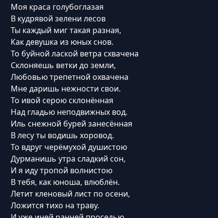
Моя краса голубоглазая
В кудрявой зелени лесов
Ты каждый миг такая разная,
Как девушка из юных снов.
То буйной лаской ветра схвачена
Склоняешь ветки до земли,
Любовью трепетной охвачена
Мне даришь нежности свои.
То ивой серою склонённая
Над гладью неподвижных вод.
Иль снежной бурей занесённая
В лесу ты водишь хоровод.
То вдруг черёмухой душистою
Дурманишь утра сладкий сон,
И я иду тропой волнистою
В тебя, как юноша, влюблён.
Летит кленовый лист по осени,
Ложится тихо на траву.
И уже иней ранней проседью