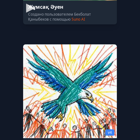
Жұмсақ Әуен
Создано пользователем Бекболат
Қаныбеков с помощью
Suno AI
v4