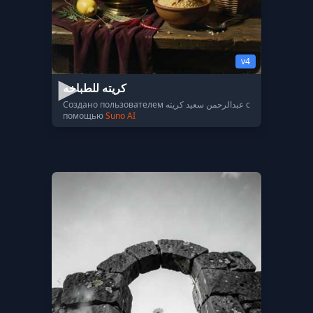
v4
كريته للطباخه
Создано пользователем عبدالرحمن سعيد كريته с
помощью
Suno AI