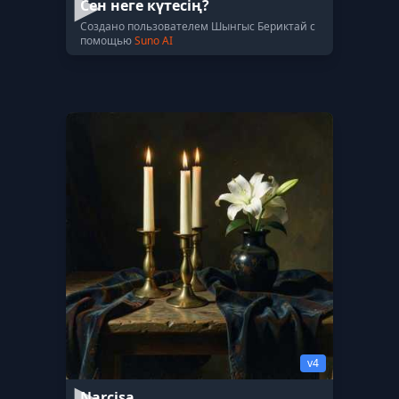
Сен неге күтесің?
Создано пользователем Шынгыс Бериктай с
помощью
Suno AI
v4
Narcisa