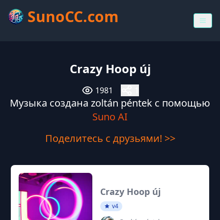
SunoCC.com
Crazy Hoop új
1981
1
Музыка создана zoltán péntek с помощью
Suno AI
Поделитесь с друзьями! >>
Crazy Hoop új
v4