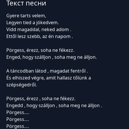
Текст песни
Gyere tarts velem,
Legyen tied a jókedvem.
Vidd magaddal, neked adom .
Ettől lesz szebb, az én napom .
Pörgess, érezz, soha ne fékezz.
Enged, hogy szálljon , soha meg ne álljon.
A táncodban látod , magadat fentről .
És elhiszed végre, amit hallasz tőlünk a
szépségedről.
Pörgess, érezz , soha ne fékezz.
Engedd , hogy szálljon , soha meg ne álljon .
Pörgess….
Pörgess….
Pörgess….