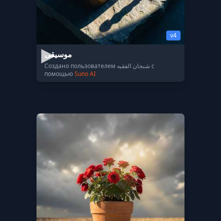
v4
موسيقى
Создано пользователем شبجان الفقيه с
помощью
Suno AI