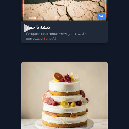
v4
دبشة يا حمار
Создано пользователем احمد قاسم с
помощью
Suno AI