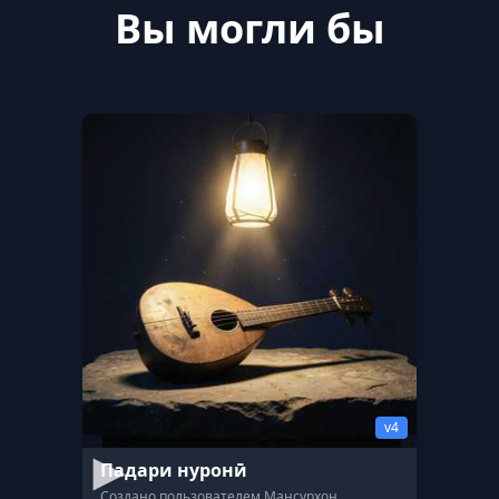
Вы могли бы
v4
Падари нуронӣ
Создано пользователем Мансурхон