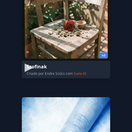
v4
Szofinak
Criado por Endre Szűcs com
Suno AI