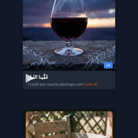
v4
غَفَّينا الليل
Criado por osama abotrapa com
Suno AI