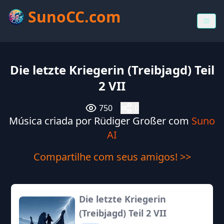
SunoCC.com
Die letzte Kriegerin (Treibjagd) Teil
2 VII
750
0
Música criada por Rüdiger Großer com
Suno
AI
Compartilhe com seus amigos! >>
Die letzte Kriegerin
(Treibjagd) Teil 2 VII