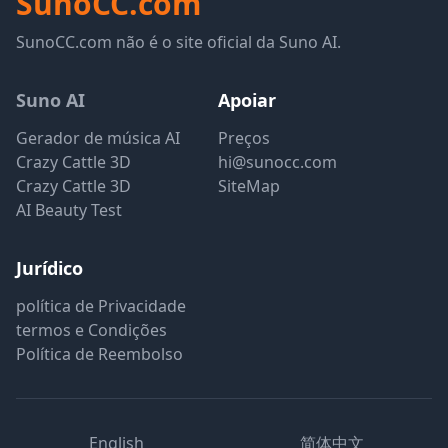
SunoCC.com
SunoCC.com não é o site oficial da Suno AI.
Suno AI
Apoiar
Gerador de música AI
Preços
Crazy Cattle 3D
hi@sunocc.com
Crazy Cattle 3D
SiteMap
AI Beauty Test
Jurídico
política de Privacidade
termos e Condições
Política de Reembolso
English
简体中文