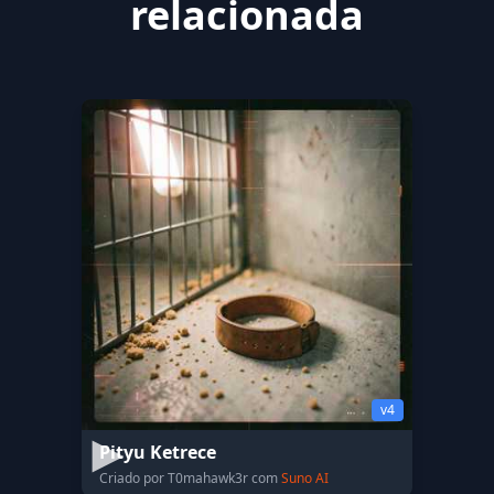
relacionada
v4
Pityu Ketrece
Criado por T0mahawk3r com
Suno AI