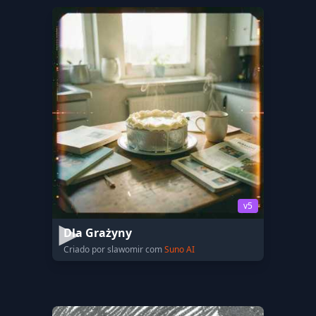
v5
Dla Grażyny
Criado por slawomir com
Suno AI