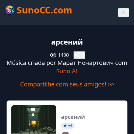
SunoCC.com
арсений
1490
1
Música criada por Марат Ненартович com
Suno AI
Compartilhe com seus amigos! >>
арсений
v4