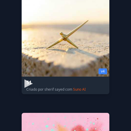
v4
51
Criado por sherif sayed com
Suno AI