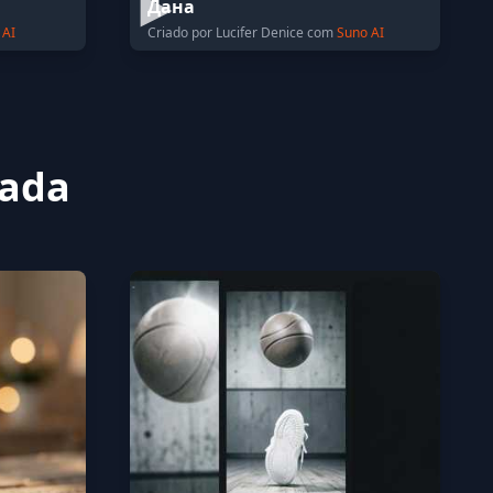
Дана
 AI
Criado por Lucifer Denice com
Suno AI
nada