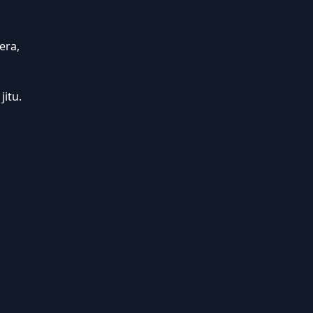
era,
itu.