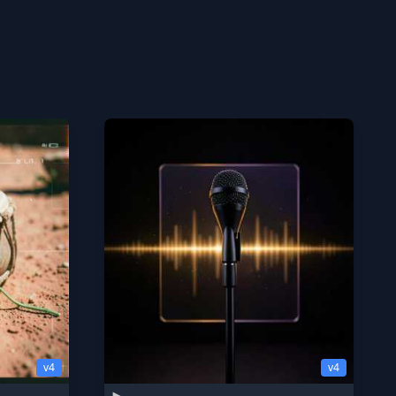
v4
v4