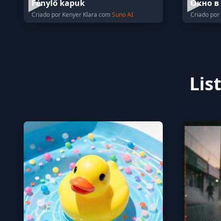
Fénylő kapuk
Окно в
Criado por Kenyer Klara com
Suno AI
Criado por
Lis