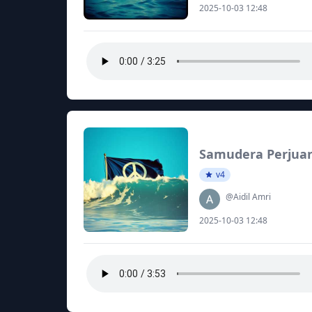
2025-10-03 12:48
Samudera Perjua
v4
@Aidil Amri
2025-10-03 12:48