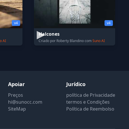
v4
v4
Halcones
o AI
Criado por Roberty Blandino com
Suno AI
Apoiar
Jurídico
Preços
política de Privacidade
hi@sunocc.com
termos e Condições
SiteMap
Política de Reembolso