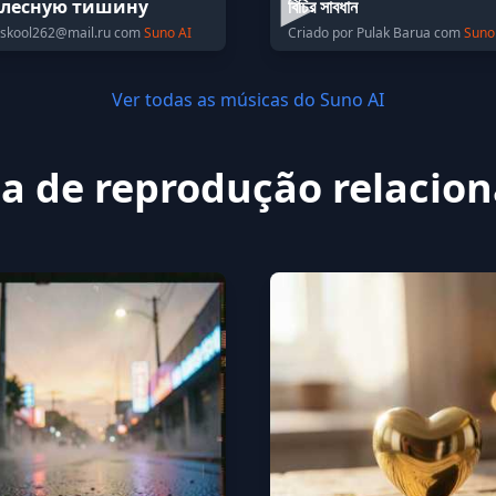
 лесную тишину
বিচির সাবধান
skool262@mail.ru
com
Suno AI
Criado por Pulak Barua com
Suno
Ver todas as músicas do Suno AI
ta de reprodução relacio