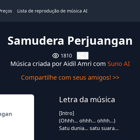
Preços
Lista de reprodução de música AI
Samudera Perjuangan
1810
0
Música criada por Aidil Amri com
Suno AI
Compartilhe com seus amigos! >>
Letra da música
[Intro]
ngan
(Ohhh… ohhh… ohhh…)
Satu dunia… satu suara…