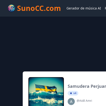
SunoCC.com
Gerador de música AI
Samudera Perjua
v4
@Aidil Amri