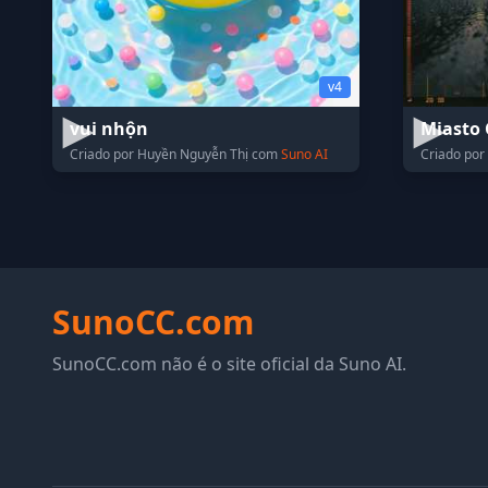
v4
vui nhộn
Miasto 
Criado por Huyền Nguyễn Thị com
Suno AI
Criado por
SunoCC.com
SunoCC.com não é o site oficial da Suno AI.