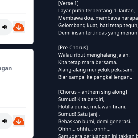
[Verse 1]
Layar putih terbentang di lautan,
Membawa doa, membawa harapa
Gelombang kuat, hati tetap teguh
Demi insan tertindas yang menun
[Pre-Chorus]
Walau ribut menghalang jalan,
Kita tetap mara bersama.
ngan
Alang-alang menyeluk pekasam,
Biar sampai ke pangkal lengan..
[Chorus – anthem sing along]
Sumud! Kita berdiri,
Flotilla dunia, melawan tirani.
Sumud! Satu janji,
Bebaskan bumi, demi generasi.
Ohhh… ohhh… ohhh…
Samudera perjuangan ini takkan b