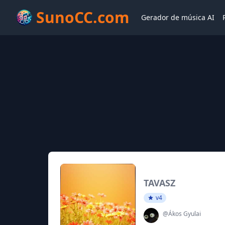
SunoCC.com
Gerador de música AI
TAVASZ
v4
@Ákos Gyulai