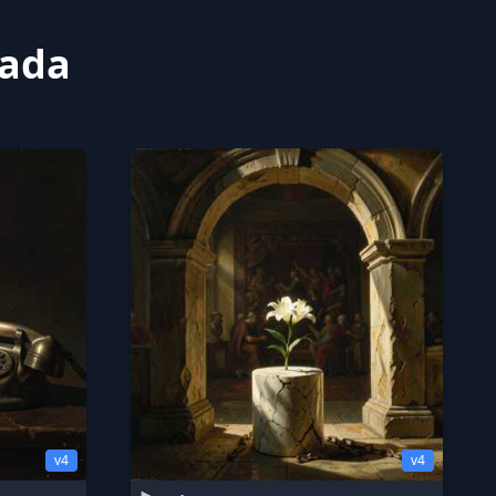
nada
v4
v4