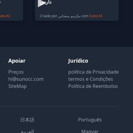
о
دارس
uno AI
Criado por مكرمم سعداني com
Suno AI
Apoiar
Jurídico
Preços
política de Privacidade
hi@sunocc.com
termos e Condições
SiteMap
Política de Reembolso
日本語
Português
العربية
Magyar