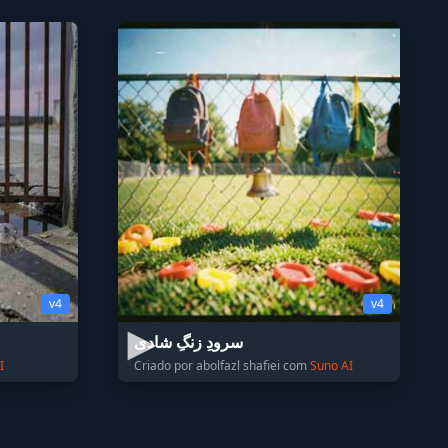
v4
v4
سرودِ زنگِ شادی
I
Criado por abolfazl shafiei com
Suno AI