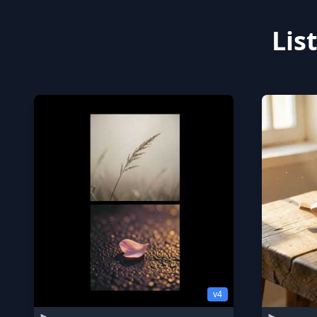
Lis
v4