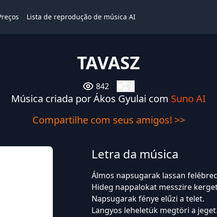
Preços
Lista de reprodução de música AI
TAVASZ
842
0
Música criada por Ákos Gyulai com
Suno AI
Compartilhe com seus amigos! >>
Letra da música
Álmos napsugarak lassan felébre
Hideg nappalokat messzire kerge
Napsugarak fénye elűzi a telet.
Langyos leheletük megtöri a jeget