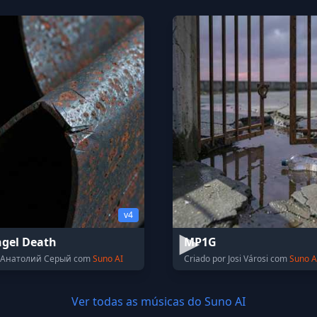
v4
ngel Death
MP1G
r Анатолий Серый com
Suno AI
Criado por Josi Városi com
Suno A
Ver todas as músicas do Suno AI