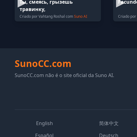
Ты, смеясь, грызешь
Facund
травинку,
Criado por Vahtang Roshal com
Suno AI
Criado por
SunoCC.com
SunoCC.com não é o site oficial da Suno AI.
English
简体中文
Español
Deutsch