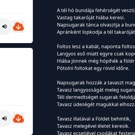
A tél hó bundája fehérségét veszti
Vastag takaróját hiába keresi.
Napsugarak tánca olvasztja a bun
Apránként lopkodja a tél takaróját
Foltos lesz a kabát, naponta folto
Langyos eső miatt egyre csak kop
Hiába jönnek még hópihék a földr
Pótolni foltokat egy rövid időre.
Napsugarak hozzák a tavaszt mag
Tavasz langyosságát meleg sugaru
Téli dermedtséget sugarak feloldj
Tavasz üdeségét magukkal elhozz
Tavasz illatával a Földet behintik,
Tavasz melegével életet keresik.
Tavasz ecsetjével csodákat festen