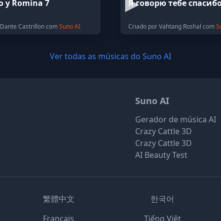
o y Romina 7
Я говорю тебе спасиб
 Dante Castrillon com
Suno AI
Criado por Vahtang Roshal com
S
Ver todas as músicas do Suno AI
Suno AI
Gerador de música AI
Crazy Cattle 3D
Crazy Cattle 3D
AI Beauty Test
繁體中文
한국어
Français
Tiếng Việt