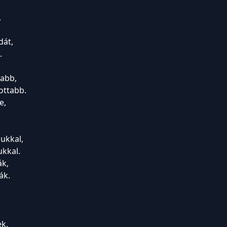
,
dát,
.
sabb,
ottabb.
e,
ukkal,
kkal.
ák,
ák.
ek,