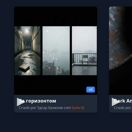
v4
За горизонтом
Dark A
Criado por Эдгар Халилов com
Suno AI
Criado po