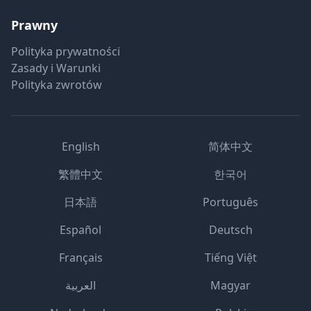
Prawny
Polityka prywatności
Zasady i Warunki
Polityka zwrotów
English
简体中文
繁體中文
한국어
日本語
Português
Español
Deutsch
Français
Tiếng Việt
العربية
Magyar