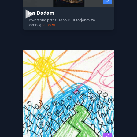
v4
Jon Dadam
Utworzone przez: Tanbur Dutorjonov za
pomocą
Suno AI
v5