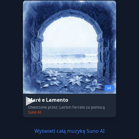
v4
Maré e Lamento
Utworzone przez: Lairton Ferrato za pomocą
Suno AI
Wyświetl całą muzykę Suno AI