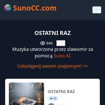
SunoCC.com
OSTATNI RAZ
644
0
Muzyka utworzona przez slawomir za
pomocą
Suno AI
Udostępnij swoim znajomym! >>
OSTATNI RAZ
v5