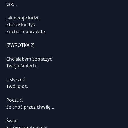
tak...
Jak dwoje ludzi,
którzy kiedyś
kochali naprawdę.
[ZWROTKA 2]
Chciałabym zobaczyć
Twój uśmiech.
Usłyszeć
Twój głos.
Poczuć,
że choć przez chwilę...
Świat
znów się zatrzymał.