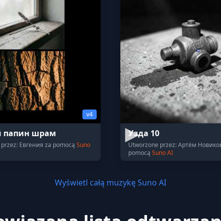
v4
й папин шрам
Узда 10
 przez: Евгения za pomocą
Suno
Utworzone przez: Артём Новико
pomocą
Suno AI
Wyświetl całą muzykę Suno AI