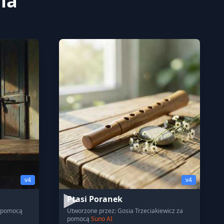
ia
v4
v4
Ptasi Poranek
a pomocą
Utworzone przez: Gosia Trzeciakiewicz za
pomocą
Suno AI