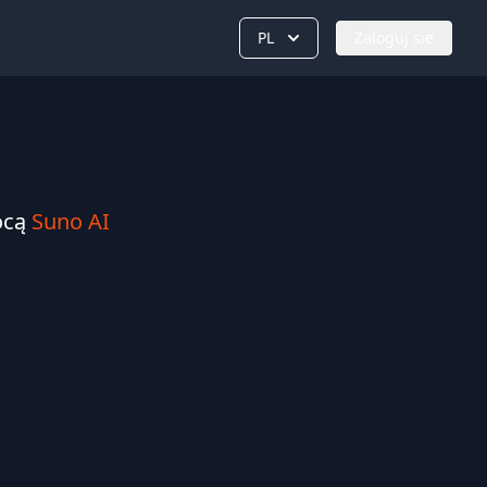
PL
Zaloguj sie
ocą
Suno AI