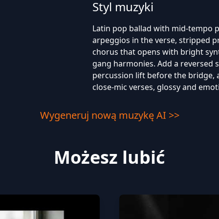
Styl muzyki
Latin pop ballad with mid-tempo 
arpeggios in the verse, stripped 
chorus that opens with bright syn
gang harmonies. Add a reversed swe
percussion lift before the bridge, a
close-mic verses, glossy and emot
Wygeneruj nową muzykę AI >>
Możesz lubić