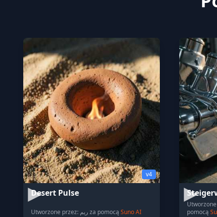
P
v4
Desert Pulse
Steiger
Utworzone 
Utworzone przez: ريم za pomocą
Suno AI
pomocą
Su