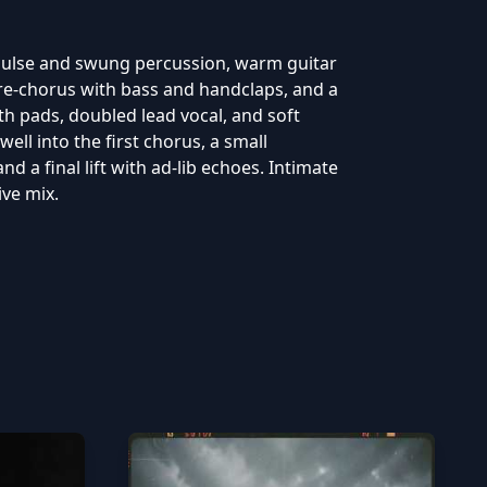
pulse and swung percussion, warm guitar
pre-chorus with bass and handclaps, and a
th pads, doubled lead vocal, and soft
ll into the first chorus, a small
nd a final lift with ad-lib echoes. Intimate
ive mix.