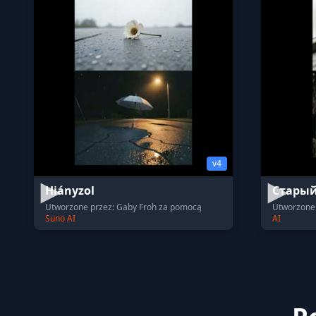
v4
Hiányzol
Стары
Utworzone przez: Gaby Froh za pomocą
Utworzone
Suno AI
AI