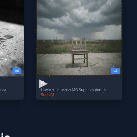
v4
v4
K
в za
Utworzone przez: MG Super za pomocą
Suno AI