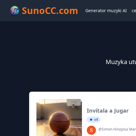
SunoCC.com
Generator muzyki AI
c
Muzyka ut
Invítala a Jugar
v4
@Simon Hinojosa Mar