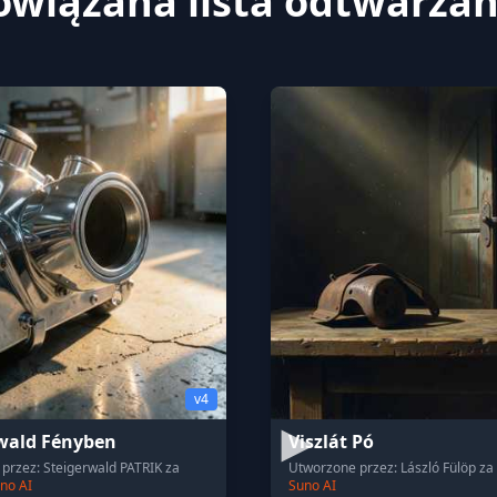
owiązana lista odtwarzan
v4
wald Fényben
Viszlát Pó
przez: Steigerwald PATRIK za
Utworzone przez: László Fülöp z
no AI
Suno AI