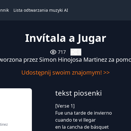
ennik
Lista odtwarzania muzyki AI
Invítala a Jugar
717
0
worzona przez Simon Hinojosa Martinez za pom
Udostępnij swoim znajomym! >>
tekst piosenki
[Verse 1]
Fue una tarde de invierno
cuando te vi llegar
tinez
en la cancha de básquet