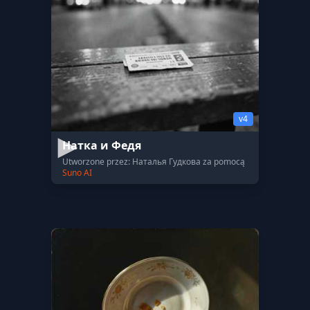
v4
Натка и Федя
Utworzone przez: Наталья Гудкова za pomocą
Suno AI