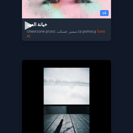
v4
خيانة العهد
Utworzone przez: سمير عسكب za pomocą
Suno
AI