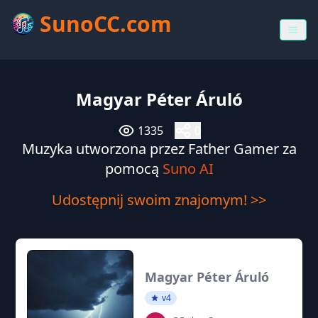
SunoCC.com
Magyar Péter Áruló
1335
0
Muzyka utworzona przez Father Gamer za
pomocą
Suno AI
Udostępnij swoim znajomym! >>
Magyar Péter Áruló
v4