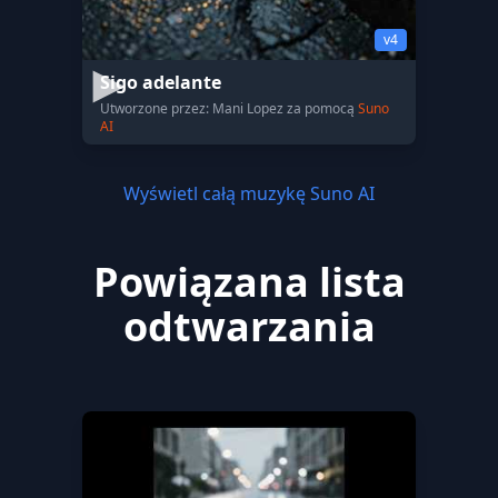
v4
Sigo adelante
Utworzone przez: Mani Lopez za pomocą
Suno
AI
Wyświetl całą muzykę Suno AI
Powiązana lista
odtwarzania