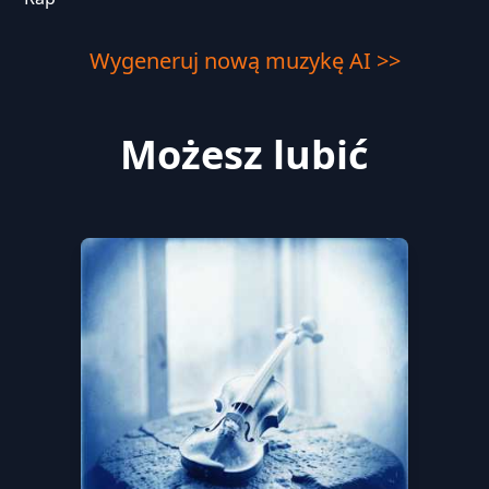
Wygeneruj nową muzykę AI >>
Możesz lubić