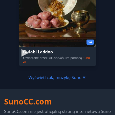
v4
Gulabi Laddoo
Utworzone przez: Arush Sahu za pomocą
Suno
AI
Wyświetl całą muzykę Suno AI
SunoCC.com
SunoCC.com nie jest oficjalną stroną internetową Suno