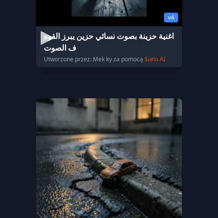
v4
اغنية حزينة بصوت نسائي حزين يبرز القوه
ف الصوت
Utworzone przez: Mek ky za pomocą
Suno AI