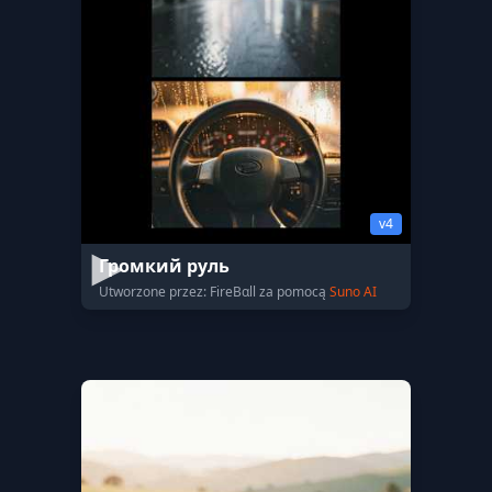
v4
Громкий руль
Utworzone przez: FireBαll za pomocą
Suno AI