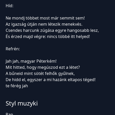
Híd:
Ne mondj többet most már semmit sem!
Az igazság útján nem létezik menekvés.
Csendes harcunk zúgása egyre hangosabb lesz,
És érzed majd végre: nincs többé itt helyed!
Refrén:
Jah jah, magyar Péterkém!
Mit hitted, hogy megúszod ezt a létet?
A bűneid mint sötét felhők gyűlnek,
De hidd el, egyszer a mi hazánk eltapos téged!
te férég jah
Styl muzyki
Rap