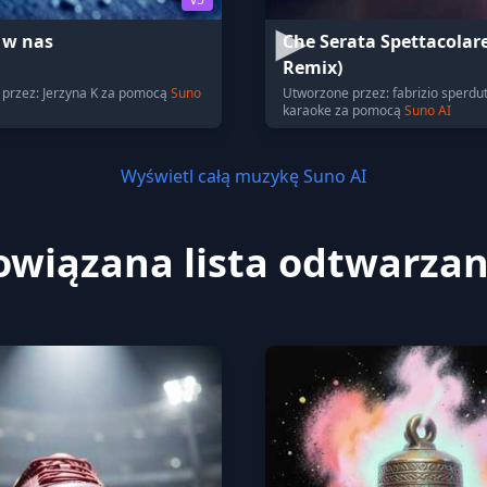
 w nas
Che Serata Spettacolar
Remix)
przez: Jerzyna K za pomocą
Suno
Utworzone przez: fabrizio sperdut
karaoke za pomocą
Suno AI
Wyświetl całą muzykę Suno AI
owiązana lista odtwarzan