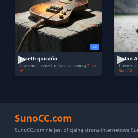
v4
Jisseth quicaño
Zalan A
Utworzone przez: Luis Nina za pomocą
Suno
Utworzone 
AI
Suno AI
SunoCC.com
SunoCC.com nie jest oficjalną stroną internetową Su