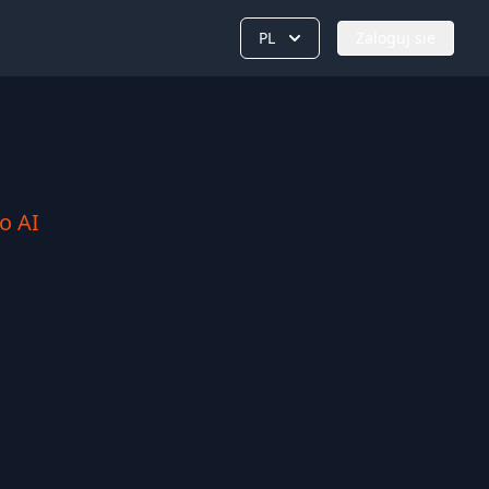
PL
Zaloguj sie
o AI