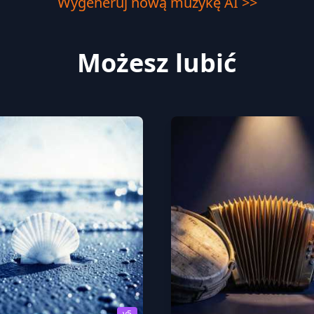
Wygeneruj nową muzykę AI >>
Możesz lubić
v5