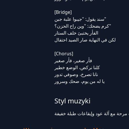
[Bridge]
سند يقول: "جيبوا علبة جبن"
كرم يضحك: "وين راح الحزن؟"
الفأر يختبئ خلف الستار
لكن في النهاية صار الصيد احتفال
[Chorus]
فأر صغير، فأر صغير
كلنا نركض، الوضع خطير
نانا تصرخ، وصوفي تدور
يا له من يوم، ضحك وسرور
Styl muzyki
مرحة مع آلة عود وإيقاعات طبلة خفيفة