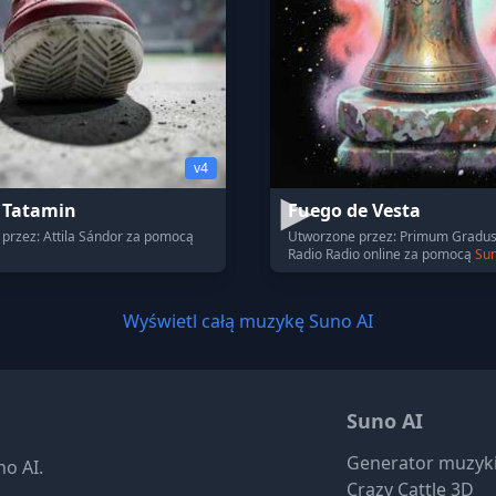
v4
 Tatamin
Fuego de Vesta
przez: Attila Sándor za pomocą
Utworzone przez: Primum Gradus
Radio Radio online za pomocą
Sun
Wyświetl całą muzykę Suno AI
Suno AI
Generator muzyki
no AI.
Crazy Cattle 3D