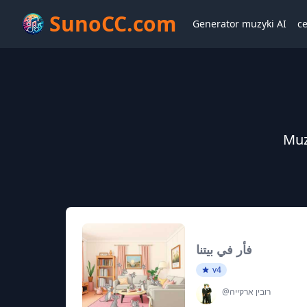
SunoCC.com
Generator muzyki AI
c
فأر في بيتنا
v4
@רובין ארקייה