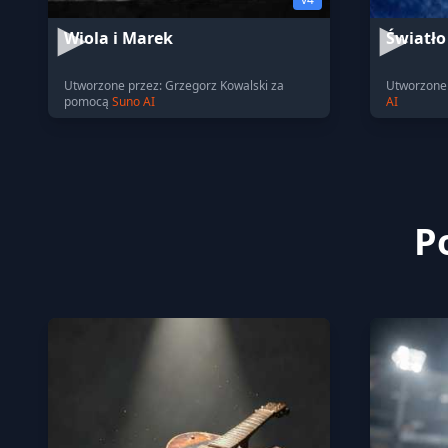
Wiola i Marek
Światło
Utworzone przez: Grzegorz Kowalski za
Utworzone 
pomocą
Suno AI
AI
P