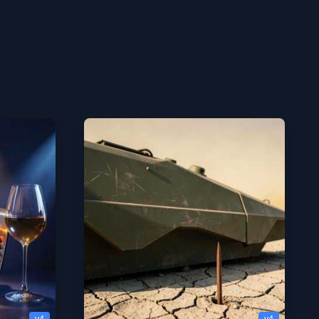
v4
v4