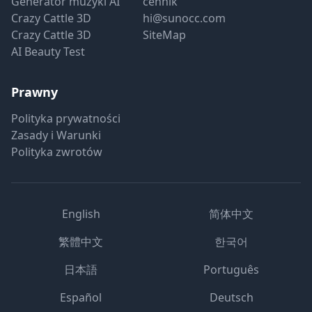
Generator muzyki AI
cennik
Crazy Cattle 3D
hi@sunocc.com
Crazy Cattle 3D
SiteMap
AI Beauty Test
Prawny
Polityka prywatności
Zasady i Warunki
Polityka zwrotów
English
简体中文
繁體中文
한국어
日本語
Português
Español
Deutsch