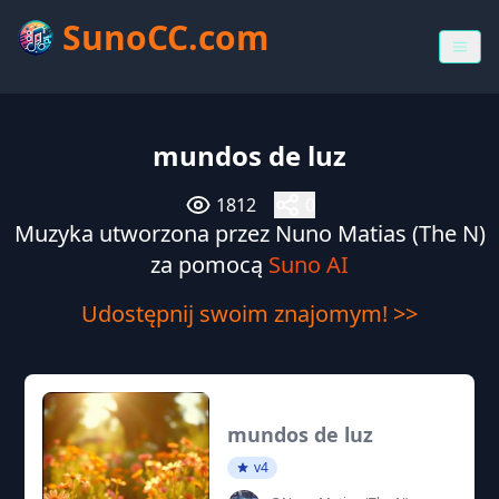
SunoCC.com
mundos de luz
1812
0
Muzyka utworzona przez Nuno Matias (The N)
za pomocą
Suno AI
Udostępnij swoim znajomym! >>
mundos de luz
v4