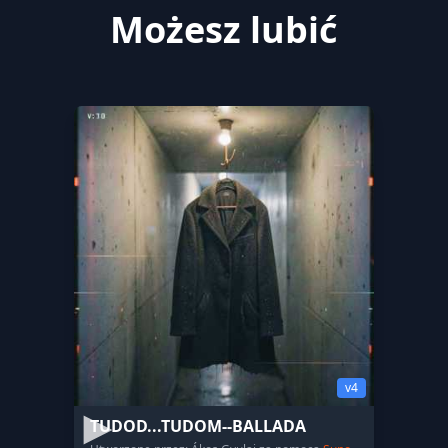
Możesz lubić
v4
TUDOD...TUDOM--BALLADA