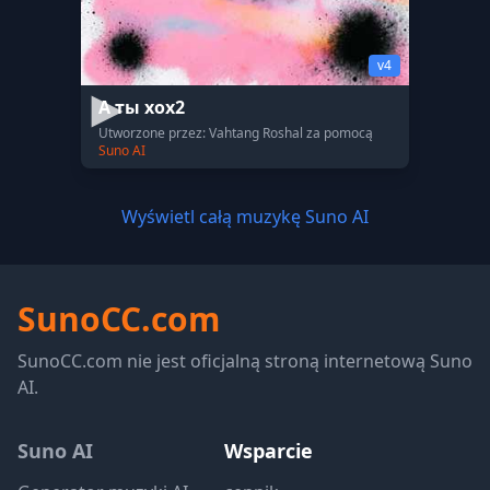
v4
А ты хох2
Utworzone przez: Vahtang Roshal za pomocą
Suno AI
Wyświetl całą muzykę Suno AI
SunoCC.com
SunoCC.com nie jest oficjalną stroną internetową Suno
AI.
Suno AI
Wsparcie