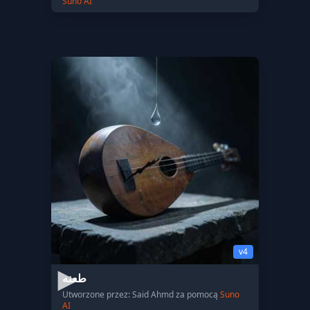
Suno AI
v4
طعنه
Utworzone przez: Said Ahmd za pomocą
Suno
AI