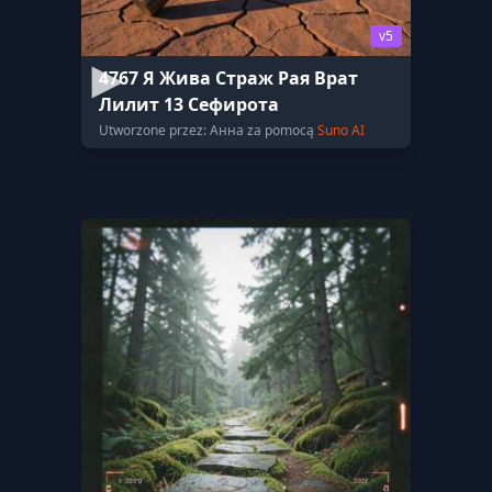
v5
4767 Я Жива Страж Рая Врат
Лилит 13 Сефирота
Utworzone przez: Анна za pomocą
Suno AI