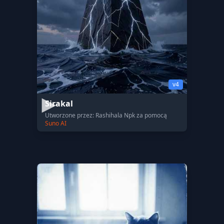
v4
Sirakal
Utworzone przez: Rashihala Npk za pomocą
Suno AI