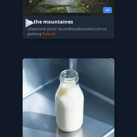
v4
in the mountaines
Utworzone przez:
bruno@studiocontini.com
za
pomocą
Suno AI