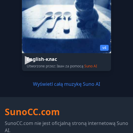
v4
English-клас
Utworzone przez: Іван za pomocą
Suno AI
Wyświetl całą muzykę Suno AI
SunoCC.com
SunoCC.com nie jest oficjalną stroną internetową Suno
AI.