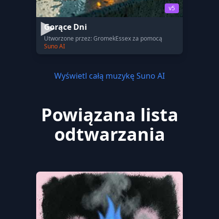
v5
Gorące Dni
Utworzone przez: GromekEssex za pomocą
Suno AI
Wyświetl całą muzykę Suno AI
Powiązana lista
odtwarzania