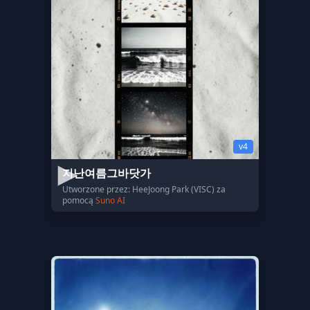
v4
지난여름그바닷가
Utworzone przez: HeeJoong Park (VISC) za
pomocą
Suno AI