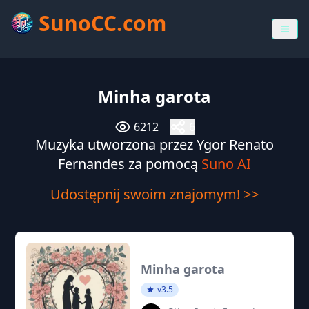
SunoCC.com
Minha garota
6212
6
Muzyka utworzona przez Ygor Renato
Fernandes za pomocą
Suno AI
Udostępnij swoim znajomym! >>
Minha garota
v3.5