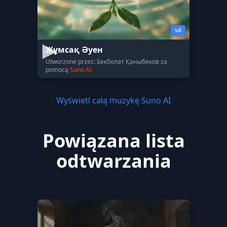
v4
Жұмсақ Әуен
Utworzone przez: Бекболат Қаныбеков za
pomocą
Suno AI
Wyświetl całą muzykę Suno AI
Powiązana lista
odtwarzania