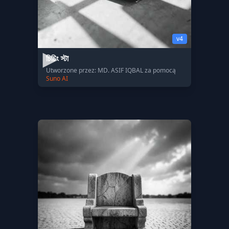
v4
চিচিং স্টা
Utworzone przez: MD. ASIF IQBAL za pomocą
Suno AI