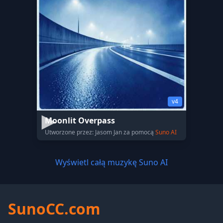
v4
Moonlit Overpass
Utworzone przez: Jasom Jan za pomocą
Suno AI
Wyświetl całą muzykę Suno AI
SunoCC.com