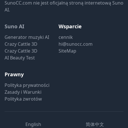
SunoCC.com nie jest oficjalną stroną internetową Suno
AI.
Suno AI
Wsparcie
Generator muzyki AI
cennik
Crazy Cattle 3D
hi@sunocc.com
Crazy Cattle 3D
SiteMap
AI Beauty Test
Prawny
Polityka prywatności
Zasady i Warunki
Polityka zwrotów
English
简体中文