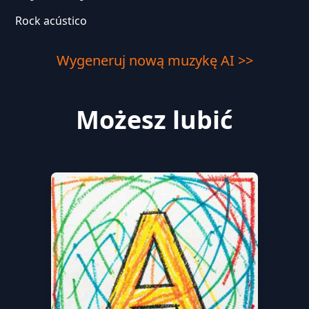
Rock acústico
Wygeneruj nową muzykę AI >>
Możesz lubić