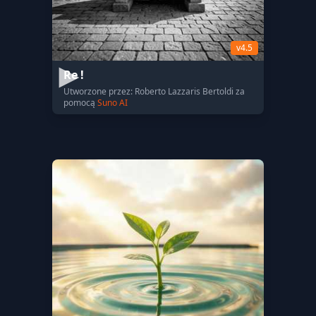
v4.5
Re !
Utworzone przez: Roberto Lazzaris Bertoldi za
pomocą
Suno AI