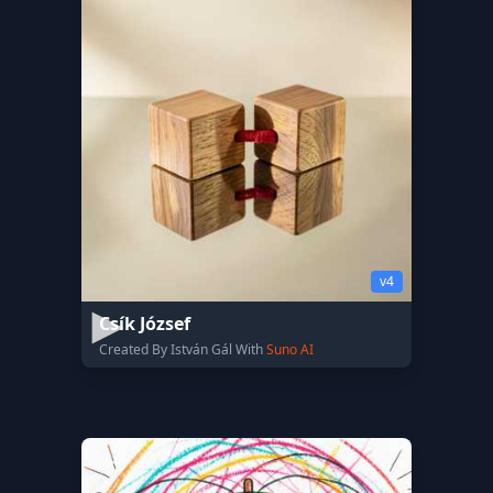
v4
Csík József
Created By István Gál With
Suno AI