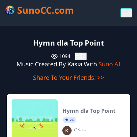
SunoCC.com
Hymn dla Top Point
1094
0
Music Created By Kasia With
Suno AI
Share To Your Friends! >>
Hymn dla Top Point
v4
@Kasia