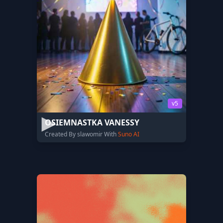
v5
OSIEMNASTKA VANESSY
Created By slawomir With
Suno AI