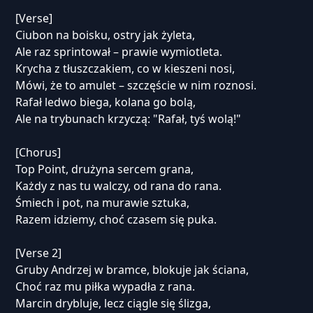
[Verse]
Ciubon na boisku, ostry jak żyleta,
Ale raz sprintował – prawie wymiotleta.
Krycha z tłuszczakiem, co w kieszeni nosi,
Mówi, że to amulet – szczęście w nim roznosi.
Rafał ledwo biega, kolana go bolą,
Ale na trybunach krzyczą: "Rafał, tyś wolą!"
[Chorus]
Top Point, drużyna sercem grana,
Każdy z nas tu walczy, od rana do rana.
Śmiech i pot, na murawie sztuka,
Razem idziemy, choć czasem się puka.
[Verse 2]
Gruby Andrzej w bramce, blokuje jak ściana,
Choć raz mu piłka wypadła z rana.
Marcin drybluje, lecz ciągle się ślizga,