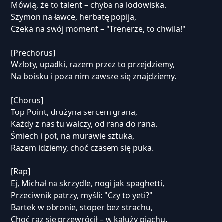
Mówią, że to talent – chyba na lodowiska.
Szymon na ławce, herbatę popija,
Czeka na swój moment – "Trenerze, to chwila!"
[Prechorus]
Wzloty, upadki, razem przez to przejdziemy,
Na boisku i poza nim zawsze się znajdziemy.
[Chorus]
Top Point, drużyna sercem grana,
Każdy z nas tu walczy, od rana do rana.
Śmiech i pot, na murawie sztuka,
Razem idziemy, choć czasem się puka.
[Rap]
Ej, Michał na skrzydle, nogi jak spaghetti,
Przeciwnik patrzy, myśli: "Czy to yeti?"
Bartek w obronie, stoper bez strachu,
Choć raz się przewrócił – w kałuży piachu.