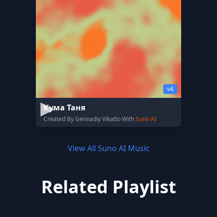
v4
Кума Таня
Created By Gennadiy Vikatto With
Suno AI
View All Suno AI Music
Related Playlist