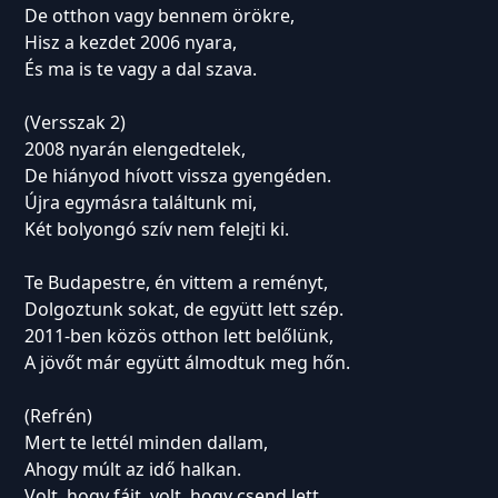
De otthon vagy bennem örökre,
Hisz a kezdet 2006 nyara,
És ma is te vagy a dal szava.
(Versszak 2)
2008 nyarán elengedtelek,
De hiányod hívott vissza gyengéden.
Újra egymásra találtunk mi,
Két bolyongó szív nem felejti ki.
Te Budapestre, én vittem a reményt,
Dolgoztunk sokat, de együtt lett szép.
2011-ben közös otthon lett belőlünk,
A jövőt már együtt álmodtuk meg hőn.
(Refrén)
Mert te lettél minden dallam,
Ahogy múlt az idő halkan.
Volt, hogy fájt, volt, hogy csend lett,