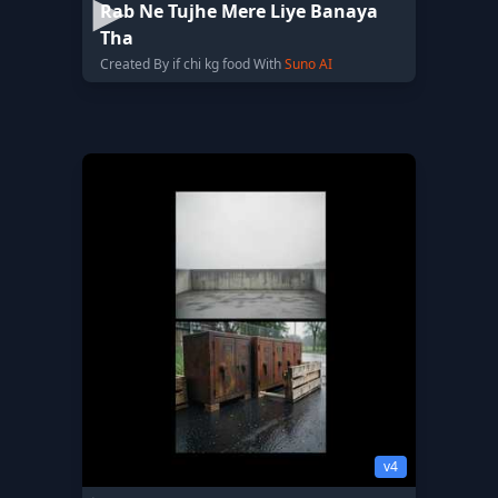
Rab Ne Tujhe Mere Liye Banaya
Tha
Created By if chi kg food With
Suno AI
v4