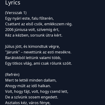
Lyrics
(Versszak 1)
Egy nyári este, falu főterén,
Csattant az első csók, emlékszem rég.
2006 júniusa volt, szívemig ért,
Kéz a kézben, sorsunk útra kért.
Július jött, és kimondtuk végre,
"Járunk" – nevettünk az esti mesékre.
Barátokból lettünk valami több,
Egy titkos világ, ami csak rólunk szólt.
(Refrén)
Mert te lettél minden dallam,
Ahogy múlt az idő halkan.
Volt, hogy fájt, volt, hogy csend lett,
De a szívünk sosem engedett.
Asztalos kéz, város fénye,