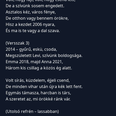
De a szívünk sosem engedett.
Asztalos kéz, város fénye,
De otthon vagy bennem örökre,
Hisz a kezdet 2006 nyara,
És ma is te vagy a dal szava.
(Versszak 3)
2014 – gyűrű, eskü, csoda,
Megszületett Levi, szívünk boldogsága.
Emma 2018, majd Anna 2021,
Három kis csillag a közös ég alatt.
Volt sírás, küzdelem, éjjeli csend,
De minden vihar után újra kék lett fent.
Egymás támasza, harcban is társ,
A szeretet az, mi örökké ránk vár.
(Utolsó refrén – lassabban)