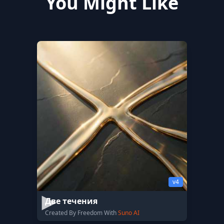
You Might Like
v4
Две течения
Created By Freedom With
Suno AI