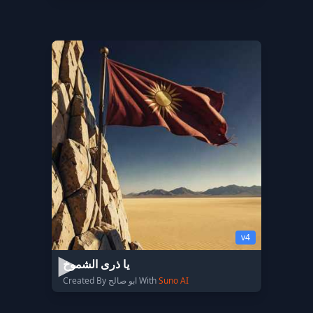
v4
يا ذرى الشموخ
Created By ابو صالح With
Suno AI