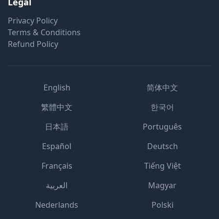
Legal
Privacy Policy
Terms & Conditions
Refund Policy
English
简体中文
繁體中文
한국어
日本語
Português
Español
Deutsch
Français
Tiếng Việt
العربية
Magyar
Nederlands
Polski