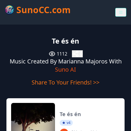
SunoCC.com
Te és én
1112
0
Music Created By Marianna Majoros With
Suno AI
Share To Your Friends! >>
Te és én
v4