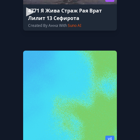
4771 Я Жива Страж Рая Врат
Лилит 13 Сефирота
Created By Анна With
Suno AI
v4