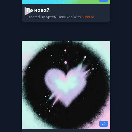
По новой
Created By Артём Новиков With
Suno AI
v4