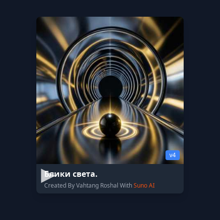
v4
Блики света.
Created By Vahtang Roshal With
Suno AI