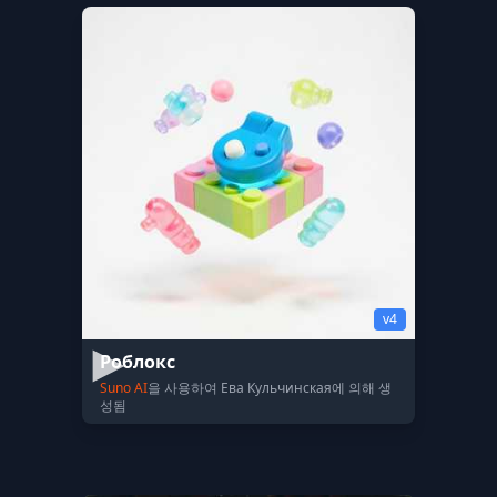
v4
Роблокс
Suno AI
을 사용하여 Ева Кульчинская에 의해 생
성됨