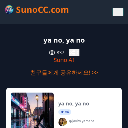
SunoCC.com
ya no, ya no
837
0
Suno AI
친구들에게 공유하세요! >>
ya no, ya no
v4
@javito yamaha