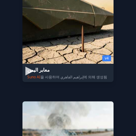
v4
معابر اليمن
Suno AI
을 사용하여 إبراهيم القاهري에 의해 생성됨