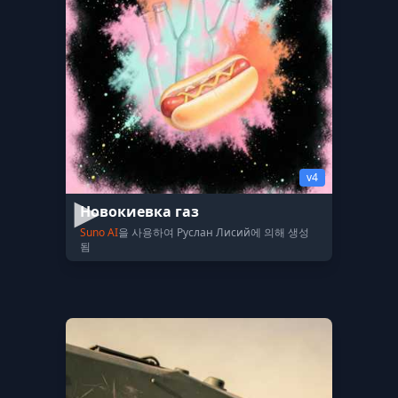
v4
Новокиевка газ
Suno AI
을 사용하여 Руслан Лисий에 의해 생성
됨