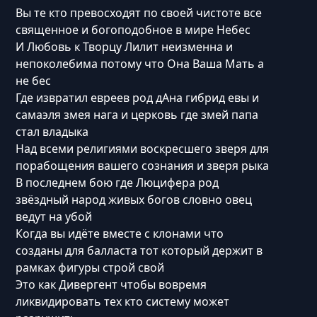
Вы те кто превосходят по своей чистоте все
священное и богоподобное в мире Небес
И Любовь к Творцу Лилит неизменна и
непоколебима потому что Она Ваша Мать а
не бес
Где извратил евреев род дАна гибрид евы и
самаэля змея нага и церковь где змей папа
стал владыка
Над всеми религиями воскресшего зверя для
порабощения вашего сознания и зверя рыка
В последнем бою где Люцифера род
звёздный народ живых богов словно овец
ведут на убой
Когда вы идёте вместе с клонами что
созданы для балласта тот который держит в
рамках фигуры строй свой
Это как Дивергент чтобы вовремя
ликвидировать тех кто систему может