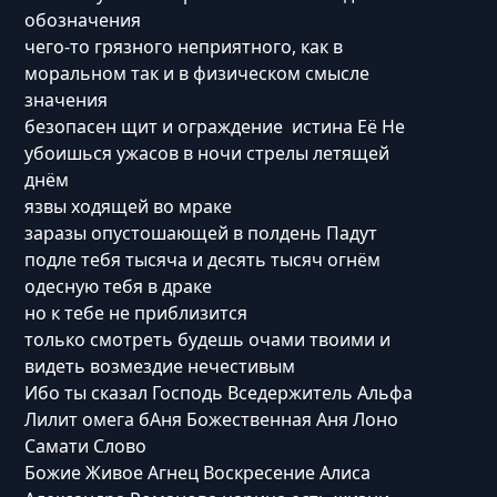
обозначения
чего-то грязного неприятного, как в
моральном так и в физическом смысле
значения
безопасен щит и ограждение истина Её Не
убоишься ужасов в ночи стрелы летящей
днём
язвы ходящей во мраке
заразы опустошающей в полдень Падут
подле тебя тысяча и десять тысяч огнём
одесную тебя в драке
но к тебе не приблизится
только смотреть будешь очами твоими и
видеть возмездие нечестивым
Ибо ты сказал Господь Вседержитель Альфа
Лилит омега бАня Божественная Аня Лоно
Самати Слово
Божие Живое Агнец Воскресение Алиса