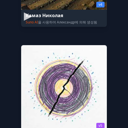
v4
Камаз Николая
Suno AI
을 사용하여 Александр에 의해 생성됨
v5