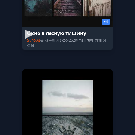
v4
Окно в лесную тишину
Suno AI
을 사용하여
skool262@mail.ru
에 의해 생
성됨