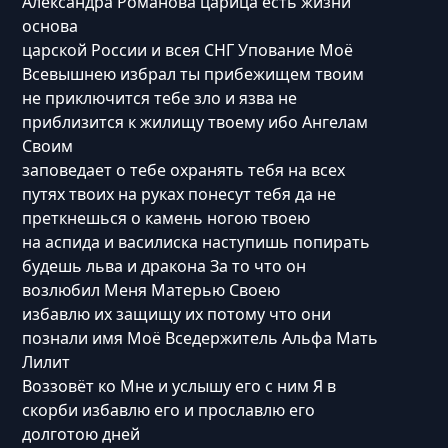
Александра Романова царица есть жизни
основа
царской России и всея СНГ Упование Моё
Всевышнею избрал ты прибежищем твоим
не приключится тебе зло и язва не
приблизится к жилищу твоему ибо Ангелам
Своим
заповедает о тебе охранять тебя на всех
путях твоих на руках понесут тебя да не
преткнешься о камень ногою твоею
на аспида и василиска наступишь попирать
будешь льва и дракона За то что он
возлюбил Меня Матерью Своею
избавлю их защищу их потому что они
познали имя Моё Вседержитель Альфа Мать
Лилит
Воззовёт ко Мне и услышу его с ним Я в
скорби избавлю его и прославлю его
долготою дней