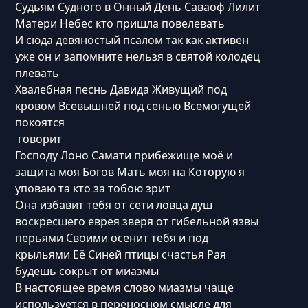
Судьям Судного в Онный День Саваоф Лилит
Матери Небес кто пришла повелевать
И сюда девяностый псалом так как активен
уже он и запомните нельзя в святой колодец
плевать
Хвалебная песнь Давида Живущий под
кровом Всевышней под сенью Всемогущей
покоятся
говорит
Господу Лоно Самати прибежище моё и
защита моя Богов Мать моя на Которую я
уповаю та кто за тобою зрит
Она избавит тебя от сети ловца душ
воскресшего еврея зверя от гибельной язвы
перьями Своими осенит тебя и под
крыльями Её Синей птицы счастья Рая
будешь сокрыт от миазмы
В настоящее время слово миазмы чаще
используется в переносном смысле для