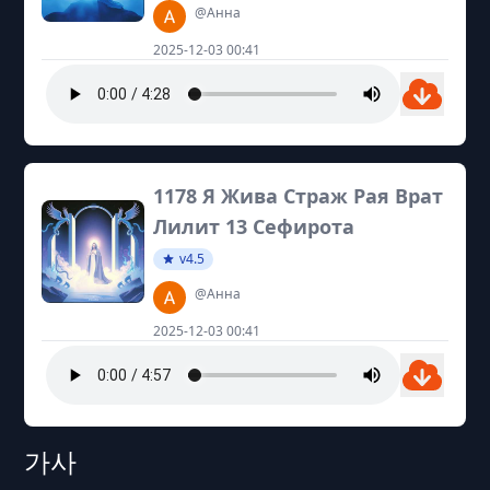
@Анна
2025-12-03 00:41
1178 Я Жива Страж Рая Врат
Лилит 13 Сефирота
v4.5
@Анна
2025-12-03 00:41
가사