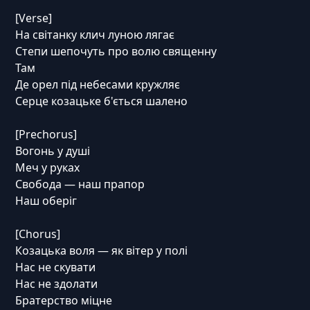
[Verse]
На світанку клич луною лягає
Степи шепочуть про волю священну
Там
Де орел під небесами кружляє
Серце козацьке б'ється шалено
[Prechorus]
Вогонь у душі
Меч у руках
Свобода — наш прапор
Наш оберіг
[Chorus]
Козацька воля — як вітер у полі
Нас не скувати
Нас не здолати
Братерство міцне