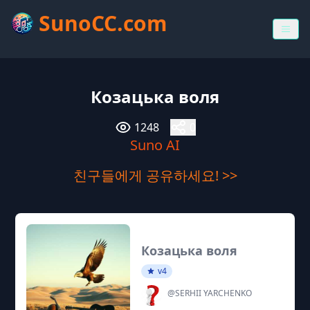
SunoCC.com
Козацька воля
1248
0
Suno AI
친구들에게 공유하세요! >>
Козацька воля
v4
@SERHII YARCHENKO