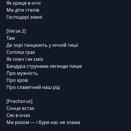
Як криця в огні
Ми діти степів
Господарі землі
[Verse 2]
Там
Де зорі танцюють у нічній тиші
Сопілка грає
Як плач і як сміх
Бандура струнами легенди пише
Про мужність
Про кров
Про славетний наш рід
[Prechorus]
Сонце встає
Сяє в очах
Ми разом — і буря нас не злама