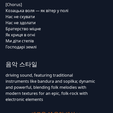
[Chorus]
Козацька воля — як вітер у полі
Нас не скувати
Нас не здолати
Братерство міцне
Як криця в огні
Ми діти степів
Господарі землі
음악 스타일
driving sound, featuring traditional
instruments like bandura and sopilka; dynamic
and powerful, blending folk melodies with
modern textures for an epic, folk-rock with
electronic elements