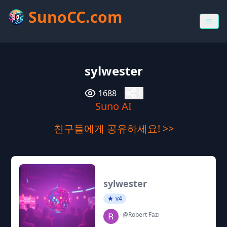
SunoCC.com
sylwester
1688
0
Suno AI
친구들에게 공유하세요! >>
sylwester
v4
@Robert Fazi