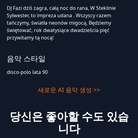
DJ Fazi dziś zagra, całą noc do rana, W Steklinie
Sylwester, to impreza udana . Wszyscy razem
tańczymy, światła neonów migocą, Będziemy
świętować, rok dwatysiące dwadzieścia pięć
przywitamy tą nocą!
음악 스타일
disco-polo lata 90
새로운 AI 음악 생성 >>
당신은 좋아할 수도 있습
니다