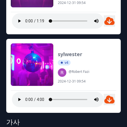
2024-12-31 09:54
sylwester
v4
@Robert Fazi
2024-12-31 09:54
가사