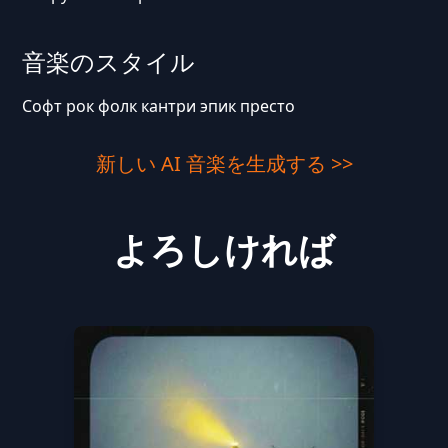
音楽のスタイル
Софт рок фолк кантри эпик престо
新しい AI 音楽を生成する >>
よろしければ