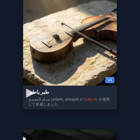
v4
طير ياطير
صدام المجيدي sadam, almajidi が
Suno AI
を使用
して作成しました