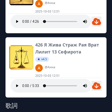
@Анна
2025-10-03 12:51
426 Я Жива Страж Рая Врат
Лилит 13 Сефирота
v4.5
@Анна
2025-10-03 12:51
歌詞