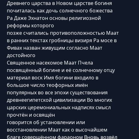
Древнего царства в Новом царстве богиня
почиталась как дочь солнечного божества
Ра Даже Эхнатон основы религиозной
реформы которого
позже считались противоположностью Маат
в ранних текстах гробницы визиря Ра мосе в
Фивах назван живущим согласно Маат
достойного
Священное насекомое Маат Пчела
посвящённый богине и её солнечному отцу
материал воск Имя богини входило в
большое число теофорных имён
популярных во все эпохи существования
древнеегипетской цивилизации Во многих
царских церемониальных надписях смысл
прочтён и освящён
говорится об установлении или
восстановлении Маат как о высочайшем
благе совершённом фараоном Вновь возвёл