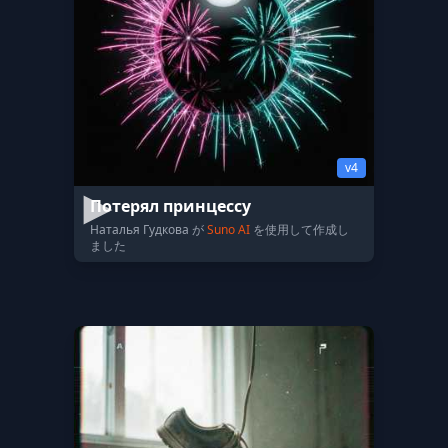
v4
Потерял принцессу
Наталья Гудкова が
Suno AI
を使用して作成し
ました