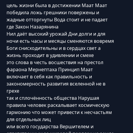
цель жизни была в достижении Маат Маат
победила ложь грешники повержены и
жадные отторгнуты Вода стоит и не падает
где Закон Назарянина
Hил даёт высокий урожай Дни долги и для
ночи есть часы и месяцы сменяются вовремя
Боги снисходительны и в сердцах свет а
жизнь проходит в удивлении и смехе
это слова в честь восшествия на престол
фараона Мернептаха Принцип Маат
включает в себя как правильность и
закономерность развития вселенной не в
грехе
так и сплочённость общества Нарушая
правила человек раскалывает космическую
гармонию что может привести к несчастьям
для отдельных лиц
или всего государства Вершителем и