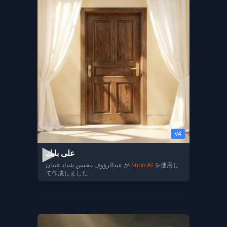
v4
على بابك
عبدالرؤوف محسن شداد عبدان が
Suno AI
を使用し
て作成しました