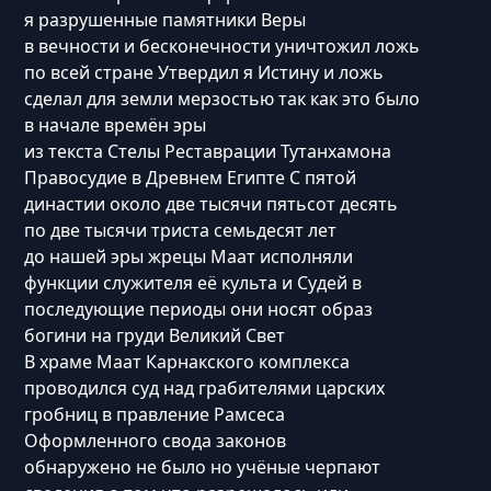
я разрушенные памятники Веры
в вечности и бесконечности уничтожил ложь
по всей стране Утвердил я Истину и ложь
сделал для земли мерзостью так как это было
в начале времён эры
из текста Стелы Реставрации Тутанхамона
Правосудие в Древнем Египте С пятой
династии около две тысячи пятьсот десять
по две тысячи триста семьдесят лет
до нашей эры жрецы Маат исполняли
функции служителя её культа и Судей в
последующие периоды они носят образ
богини на груди Великий Свет
В храме Маат Карнакского комплекса
проводился суд над грабителями царских
гробниц в правление Рамсеса
Оформленного свода законов
обнаружено не было но учёные черпают