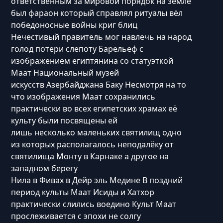
ответственным за мировой порядок на земле
был фараон который справлял ритуалы вёл
победоносные войны криг блиц
Нечестивый правитель мог навлечь на народ
голод потери слепоту Барельеф с
изображением египтянина со статуэткой
Маат Национальный музей
искусств Азербайджана Баку Несмотря на то
что изображения Маат сохранились
практически во всех египетских храмах её
культу были посвящены ей
лишь несколько маленьких святилищ одно
из которых располагалось неподалёку от
святилища Монту в Карнаке а другое на
западном берегу
Нила в Фивах в Дейр эль Медине В поздний
период культы Маат Исиды и Хатхор
практически слились воедино Культ Маат
прослеживается с эпохи не солгу