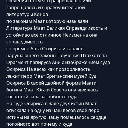
сведения о том что разрешалось или
запрещалось из нравоучительной
литературы Конов
по законам Маат которую называли
Литература Маат Великая Справедливость и
устойчиво всё отличное Неизменна она
справедливость
со времён бога Осириса и карают
нарушающего законы Поучения Птаххотепа
Фрагмент папируса Ани с изображением суда
Осириса На весах как прозорливость
лежит перо Маат Британский музей Суд
Осириса В своей двойной форме Маати
богиня Маат Юга и Севера она являлась
госпожой зала загробного суда
На суде Осириса в Зале двух истин Маат
опускала на одну из чаш весов своё перо
истины на другую чашу помещалось сердце
покойного вот почему и куда