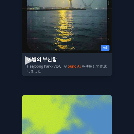
v4
이별의 부산항
HeeJoong Park (VISC) が
Suno AI
を使用して作成
しました