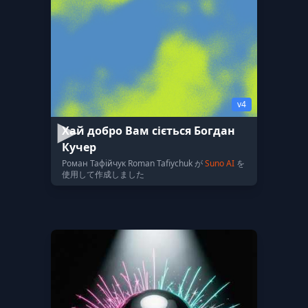
v4
Хай добро Вам сіється Богдан
Кучер
Роман Тафійчук Roman Tafiychuk が
Suno AI
を
使用して作成しました