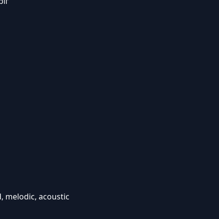
ріг
d, melodic, acoustic