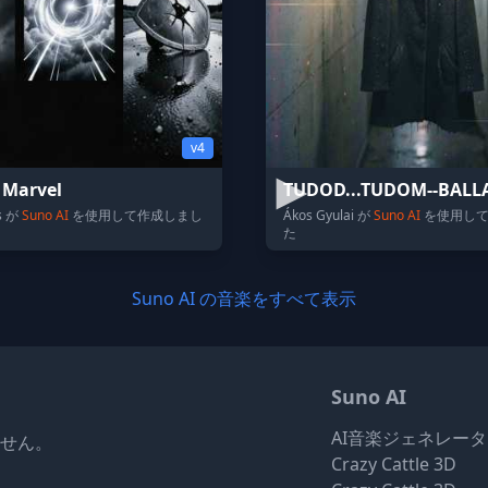
v4
 Marvel
TUDOD...TUDOM--BALL
as が
Suno AI
を使用して作成しまし
Ákos Gyulai が
Suno AI
を使用して
た
Suno AI の音楽をすべて表示
Suno AI
AI音楽ジェネレー
りません。
Crazy Cattle 3D