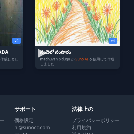
v4
v4
ADA
సందెలో సంసారం
作成しまし
madhuvan pidugu が
Suno AI
を使用して作成
しました
サポート
法律上の
ター
価格設定
プライバシーポリシー
hi@sunocc.com
利用規約