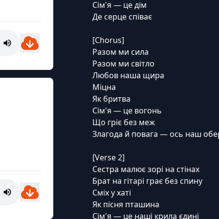
Сім'я — це дім
Де серце співає
[Chorus]
Разом ми сила
Разом ми світло
Любов наша щира
Міцна
Як бритва
Сім'я — це вогонь
Що гріє без меж
Злагода й повага — ось наш обе
[Verse 2]
Сестра малює зорі на стінах
Брат на гітарі грає без спину
Сміх у хаті
Як пісня пташина
Сім'я — це наші крила єдині