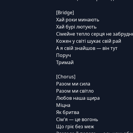
[Bridge]
Хай роки минають
Хай бурі лютують
Сімейне тепло серця не забрудн
Кожен у світі шукає свій рай
А я свій знайшов — він тут
Поруч
Тримай
[Chorus]
Разом ми сила
Разом ми світло
Любов наша щира
Міцна
Як бритва
Сім'я — це вогонь
Що гріє без меж