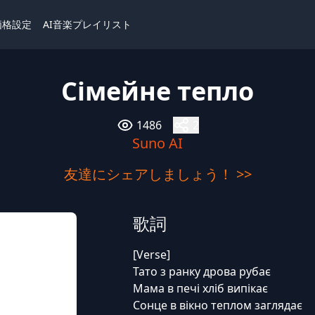
価格設定
AI音楽プレイリスト
Сімейне тепло
1486
2
Suno AI
友達にシェアしましょう！ >>
歌詞
[Verse]
Тато з ранку дрова рубає
Мама в печі хліб випікає
Сонце в вікно теплом заглядає