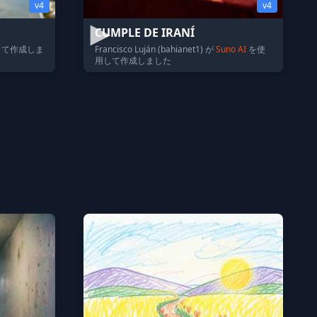
v4
v4
CUMPLE DE IRANÍ
して作成しま
Francisco Luján (bahianet1) が
Suno AI
を使
用して作成しました