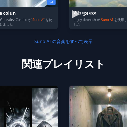
v4
e colun
বাঁশির সুরে ডাকে
Gonzalez Castillo が
Suno AI
を使
sujoy debnath が
Suno AI
を使用
しました
した
Suno AI の音楽をすべて表示
関連プレイリスト