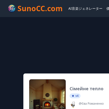
SunoCC.com
AI音楽ジェネレーター
Сімейне тепло
v4
@Єва Романенко