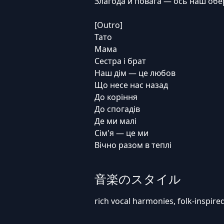
Злагода й повага — ось наш обе
[Outro]
Тато
Мама
Сестра і брат
Наш дім — це любов
Що несе нас назад
До коріння
До спогадів
Де ми малі
Сім'я — це ми
Вічно разом в теплі
音楽のスタイル
rich vocal harmonies, folk-inspire