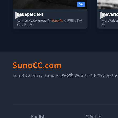
v4
Бекарыс әні
Maveric
Халнур Розахунова が
Suno AI
を使用して作
Matt Wils
成しました
た
SunoCC.com
SunoCC.com は Suno AI の公式 Web サイトではあ
English
简体中文