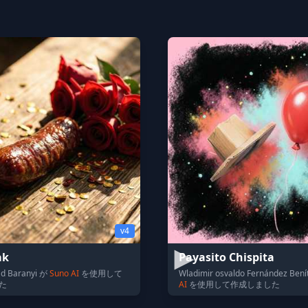
v4
ak
Payasito Chispita
ád Baranyi が
Suno AI
を使用して
Wladimir osvaldo Fernández Ben
た
AI
を使用して作成しました