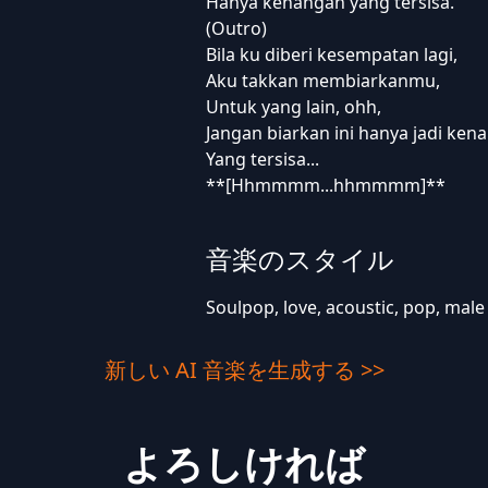
Hanya kenangan yang tersisa.
(Outro)
Bila ku diberi kesempatan lagi,
Aku takkan membiarkanmu,
Untuk yang lain, ohh,
Jangan biarkan ini hanya jadi ken
Yang tersisa...
**[Hhmmmm...hhmmmm]**
音楽のスタイル
Soulpop, love, acoustic, pop, male
新しい AI 音楽を生成する >>
よろしければ