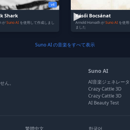
v4
k Shark
Késői Bocsánat
on が
Suno AI
を使用して作成しまし
Arnold Horvath が
Suno AI
を使用
ました
Suno AI の音楽をすべて表示
Suno AI
AI音楽ジェネレー
りません。
Crazy Cattle 3D
Crazy Cattle 3D
AI Beauty Test
繁體中文
한국어