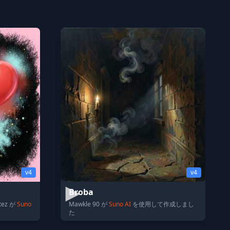
v4
v4
Broba
ítez が
Suno
Mawkle 90 が
Suno AI
を使用して作成しまし
た