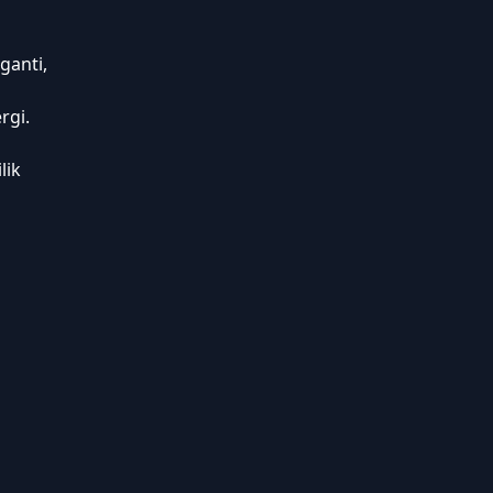
ganti,
rgi.
lik