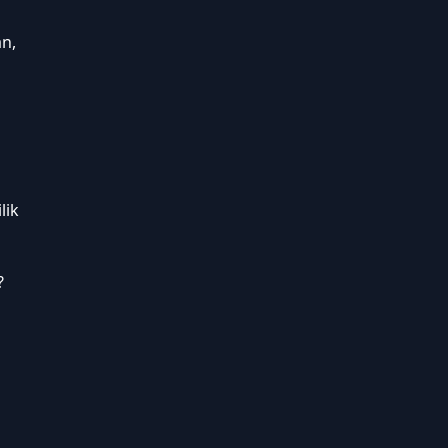
n,
lik
?