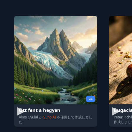
v4
Ott fent a hegyen
Bugaci
Ákos Gyulai が
Suno AI
を使用して作成しまし
Péter Rich
た
作成しまし