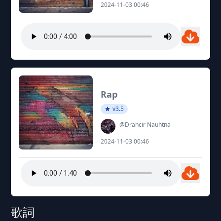
2024-11-03 00:46
Rap
v3.5
@Drahcir Nauhtna
2024-11-03 00:46
歌詞