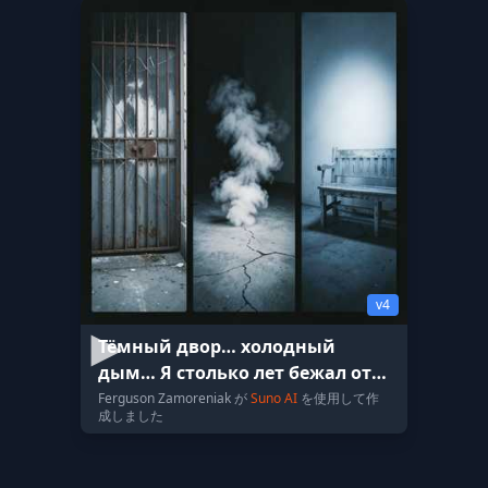
v4
Тёмный двор… холодный
дым… Я столько лет бежал от
себя самого. Все думали — я пр
Ferguson Zamoreniak が
Suno AI
を使用して作
成しました