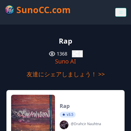
SunoCC.com
Rap
1368
0
Suno AI
友達にシェアしましょう！ >>
Rap
v3.5
@Drahcir Nauhtna