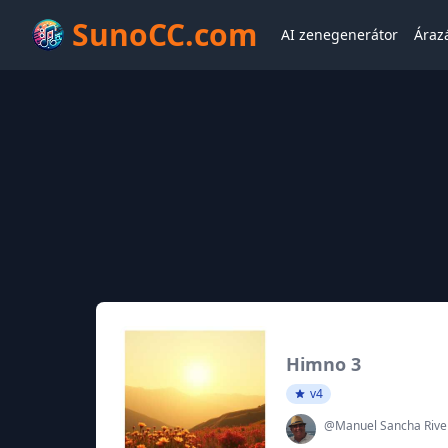
SunoCC.com
AI zenegenerátor
Áraz
Himno 3
v4
@Manuel Sancha Rive