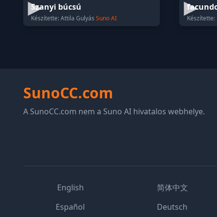
Szanyi búcsú
facundo
Készítette: Attila Gulyás
Suno AI
Készítette:
SunoCC.com
A SunoCC.com nem a Suno AI hivatalos webhelye.
English
简体中文
Español
Deutsch