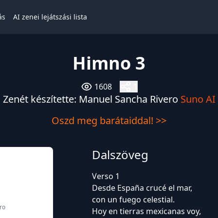
ás
AI zenei lejátszási lista
Himno 3
1608
1
Zenét készítette: Manuel Sancha Rivero
Suno AI
Oszd meg barátaiddal! >>
Dalszöveg
Verso 1
Desde España crucé el mar,
con un fuego celestial.
ro
Hoy en tierras mexicanas voy,