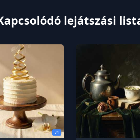
Kapcsolódó lejátszási list
v4