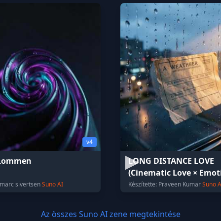
v4
i Lommen
LONG DISTANCE LOVE
(Cinematic Love × Emot
Rap Mood) [Intro] Yeah.
: marc sivertsen
Suno AI
Készítette: Praveen Kumar
Suno A
Distanc
Az összes Suno AI zene megtekintése