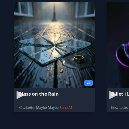
v4
Glass on the Rain
Billet 
Készítette: Maybe Maybe
Suno AI
Készítette