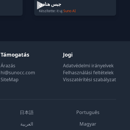
جبس هنادي
Készítette: it uj
Suno AI
Támogatás
Jogi
Árazás
Adatvédelmi irányelvek
hi@sunocc.com
Felhasználási feltételek
SiteMap
Visszatérítési szabályzat
日本語
Português
العربية
Magyar