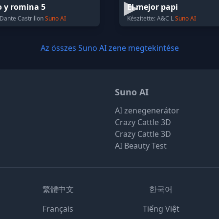
 y romina 5
El mejor papi
 Dante Castrillon
Suno AI
Készítette: A&C L
Suno AI
Az összes Suno AI zene megtekintése
Suno AI
AI zenegenerátor
Crazy Cattle 3D
Crazy Cattle 3D
AI Beauty Test
繁體中文
한국어
Français
Tiếng Việt