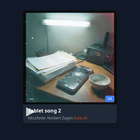
v4
Tablet song 2
Készítette: Norbert Zagon
Suno AI