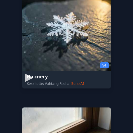
v4
На снегу
Készítette: Vahtang Roshal
Suno AI