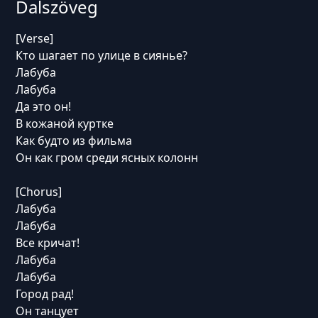
Dalszöveg
[Verse]
Кто шагает по улице в сиянье?
Лабуба
Лабуба
Да это он!
В кожаной куртке
Как будто из фильма
Он как гром среди ясных колонн
[Chorus]
Лабуба
Лабуба
Все кричат!
Лабуба
Лабуба
Город рад!
Он танцует