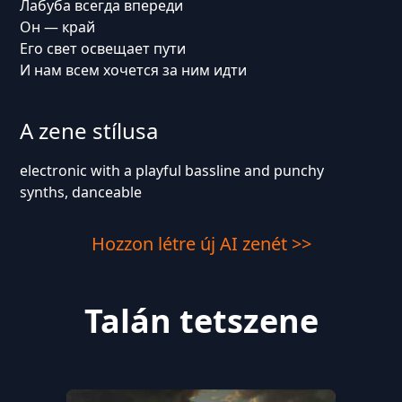
Лабуба всегда впереди
Он — край
Его свет освещает пути
И нам всем хочется за ним идти
A zene stílusa
electronic with a playful bassline and punchy
synths, danceable
Hozzon létre új AI zenét >>
Talán tetszene