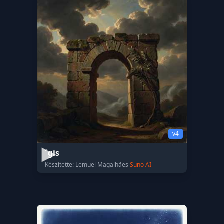
v4
´gis
Készítette: Lemuel Magalhães
Suno AI