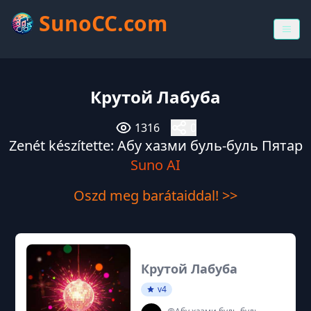
SunoCC.com
Крутой Лабуба
1316
0
Zenét készítette: Абу хазми буль-буль Пятар
Suno AI
Oszd meg barátaiddal! >>
Крутой Лабуба
v4