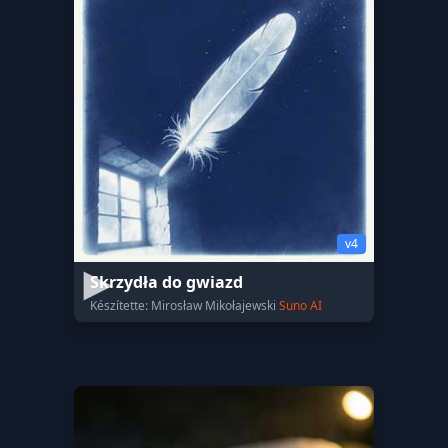
v4
Skrzydła do gwiazd
Készítette: Mirosław Mikołajewski
Suno AI