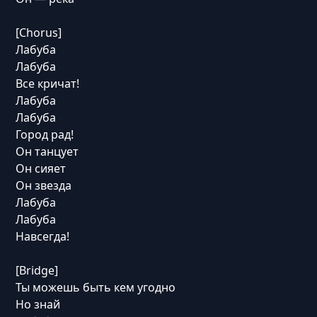
[Chorus]
Лабуба
Лабуба
Все кричат!
Лабуба
Лабуба
Город рад!
Он танцует
Он сияет
Он звезда
Лабуба
Лабуба
Навсегда!
[Bridge]
Ты можешь быть кем угодно
Но знай