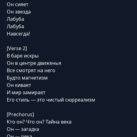
Он сияет
Он звезда
Лабуба
Лабуба
Навсегда!
[Verse 2]
В баре искры
Он в центре движенья
Все смотрят на него
Будто магнетизм
Он кивает
И мир замирает
Его стиль — это чистый сюрреализм
[Prechorus]
Кто он? Что он? Тайна века
Он — загадка
Он — река