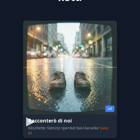
v4
Racconterò di noi
Készítette: fabrizio sperduti basi karaoke
Suno
AI