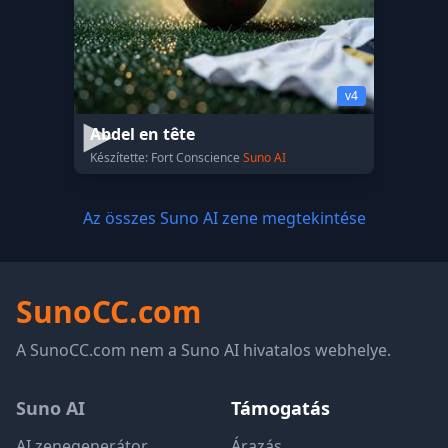
v4
Abdel en tête
Készítette: Fort Conscience
Suno AI
Az összes Suno AI zene megtekintése
SunoCC.com
A SunoCC.com nem a Suno AI hivatalos webhelye.
Suno AI
Támogatás
AI zenegenerátor
Árazás