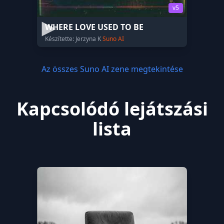
v5
WHERE LOVE USED TO BE
Készítette: Jerzyna K
Suno AI
Az összes Suno AI zene megtekintése
Kapcsolódó lejátszási
lista