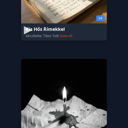
v4
Kis Hős Rímekkel
Készítette: Tibor Toth
Suno AI