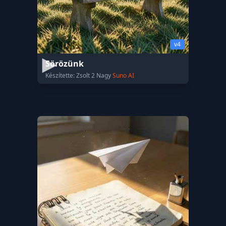
v4
Sörözünk
Készítette: Zsolt 2 Nagy
Suno AI