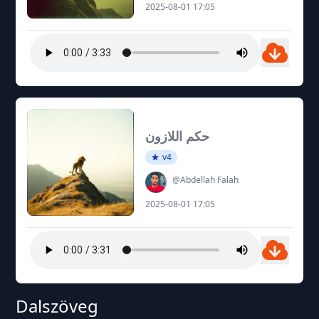
2025-08-01 17:05
حكم اللازون
v4
@Abdellah Falah
2025-08-01 17:05
Dalszöveg