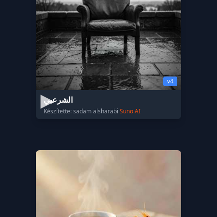
v4
الشرعبي
Készítette: sadam alsharabi
Suno AI