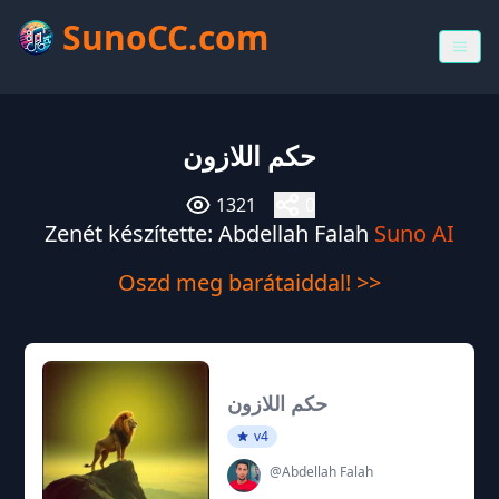
SunoCC.com
حكم اللازون
1321
0
Zenét készítette: Abdellah Falah
Suno AI
Oszd meg barátaiddal! >>
حكم اللازون
v4
@Abdellah Falah