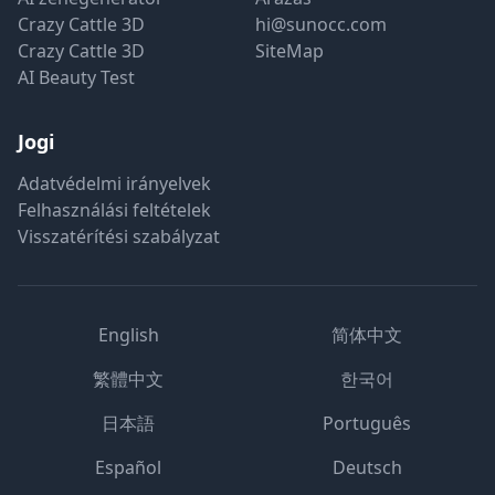
Crazy Cattle 3D
hi@sunocc.com
Crazy Cattle 3D
SiteMap
AI Beauty Test
Jogi
Adatvédelmi irányelvek
Felhasználási feltételek
Visszatérítési szabályzat
English
简体中文
繁體中文
한국어
日本語
Português
Español
Deutsch