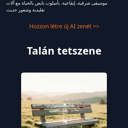
موسيقى شرقية، إيقاعية، بأسلوب نابض بالحياة مع آلات
تقليدية وشعور حديث
Hozzon létre új AI zenét >>
Talán tetszene