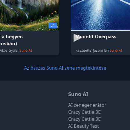
v4
t a hegyen
Moonlit Overpass
zusban)
 Ákos Gyulai
Suno AI
Készítette: Jasom Jan
Suno AI
Az összes Suno AI zene megtekintése
Suno AI
AI zenegenerátor
Crazy Cattle 3D
Crazy Cattle 3D
AI Beauty Test