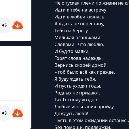
Не опуская плечи по жизни не к
Идти к тебе на встречу
Идти в любви клянясь.
Я ждать не перестану,
Тебя на берегу
Мелькая огоньками
Словами - что люблю,
И буд-то маяки,
Горят слова надежды,
Вернись скорей домой,
Чтоб было всё как прежде.
Я буду ждать тебя,
И пусть уходят годы,
Родных не придают,
Так Господу угодно!
Любые испытания пройду,
Дождусь любя!
Пусть в этом ожидании останусь
Без помощи, поддержки,