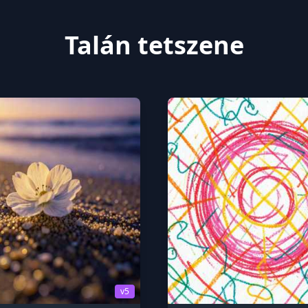
Talán tetszene
v5