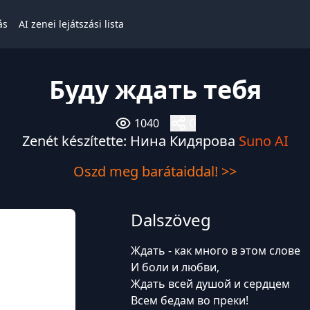
ás
AI zenei lejátszási lista
Буду ждать тебя
1040
0
Zenét készítette: Нина Кидярова
Suno AI
Oszd meg barátaiddal! >>
Dalszöveg
Ждать - как много в этом слове
И боли и любви,
Ждать всей душой и сердцем
Всем бедам во преки!