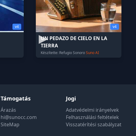
v4
v4
UN PEDAZO DE CIELO EN LA
TIERRA
Készítette: Refugio Sonoro
Suno AI
Támogatás
Jogi
Árazás
Adatvédelmi irányelvek
hi@sunocc.com
Felhasználási feltételek
SiteMap
Visszatérítési szabályzat