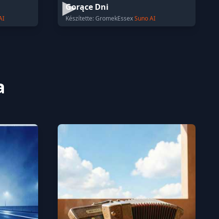
Gorące Dni
AI
Készítette: GromekEssex
Suno AI
a