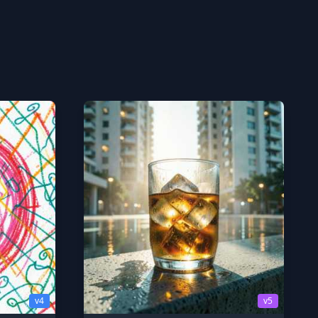
v4
v5