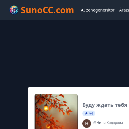
SunoCC.com
AI zenegenerátor
Áraz
Буду ждать тебя
v4
@Нина Кидярова