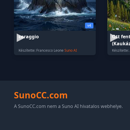
v4
coraggio
Ott fen
(Kauká
Készítette: Francesco Leone
Suno AI
Készítette:
SunoCC.com
A SunoCC.com nem a Suno AI hivatalos webhelye.