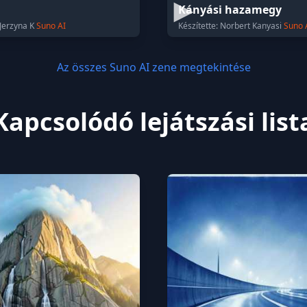
Kányási hazamegy
 Jerzyna K
Suno AI
Készítette: Norbert Kanyasi
Suno 
Az összes Suno AI zene megtekintése
Kapcsolódó lejátszási list