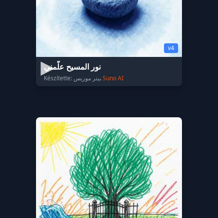
v4
نور المسيح علّمني
Készítette: بيتر موريس
Suno AI