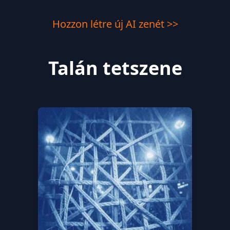
Hozzon létre új AI zenét >>
Talán tetszene