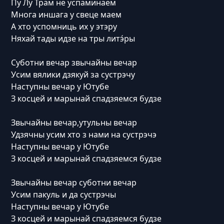
Пу Лу Трам не успаминаем
Многа иншага у свеце маем
А хто успомниць их у этэру
Няхай тады идзе на тры литэ́ры
Суботни вечар звычайны вечар
Усим вялики дзякуй за сустрэчу
Наступны вечар у Ютубе
З косцей и марынай спадзяемся будзе
Звычайны вечар,утульны вечар
Удзячны усим хто з нами на сустрэчэ
Наступны вечар у Ютубе
З косцей и марынай спадзяемся будзе
Звычайны вечар суботни вечар
Усим пакуль и да сустрэчы
Наступны вечар у Ютубе
З косцей и марынай спадзяемся будзе