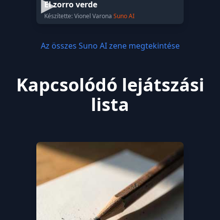
El zorro verde
Készítette: Vionel Varona
Suno AI
Az összes Suno AI zene megtekintése
Kapcsolódó lejátszási
lista