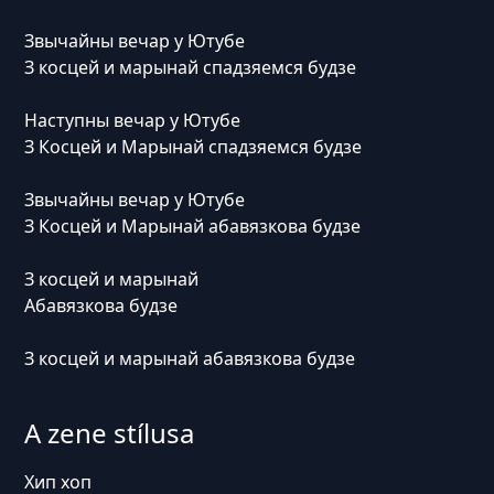
Звычайны вечар у Ютубе
З косцей и марынай спадзяемся будзе
Наступны вечар у Ютубе
З Косцей и Марынай спадзяемся будзе
Звычайны вечар у Ютубе
З Косцей и Марынай абавязкова будзе
З косцей и марынай
Абавязкова будзе
З косцей и марынай абавязкова будзе
A zene stílusa
Хип хоп