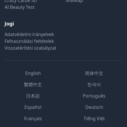
Crazy Cattle 3D
SiteMap
AI Beauty Test
Jogi
Adatvédelmi irányelvek
Felhasználási feltételek
Visszatérítési szabályzat
English
简体中文
繁體中文
한국어
日本語
Português
Español
Deutsch
Français
Tiếng Việt