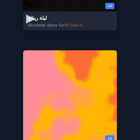
v4
ليلة ريتاج
Készítette: Kbore Tur15
Suno AI
v4