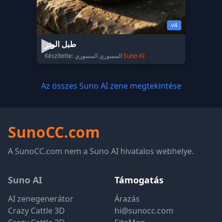
v4
طبل الوتر
Készítette: المسوري المسوري
Suno AI
Az összes Suno AI zene megtekintése
SunoCC.com
A SunoCC.com nem a Suno AI hivatalos webhelye.
Suno AI
Támogatás
AI zenegenerátor
Árazás
Crazy Cattle 3D
hi@sunocc.com