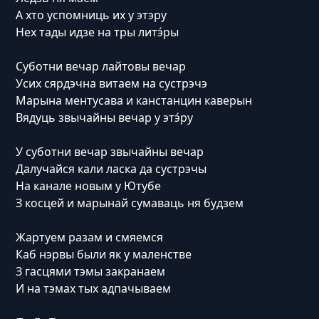
А хто успомниць их у этэру
Нех тады идзе на тры литэ́ры
Суботни вечар лайтовы вечар
Усих сярдэчна витаем на сустрэчэ
Марына ментусава и канстанцин каверын
Вядуць звычайны вечар у этэ́ру
У суботни вечар звычайны вечар
Далучайся кали ласка да сустрэчы
На канале новым у Ютубе
З косцей и марынай сумаваць ня будзем
Жартуем разам и смяемся
Каб нэрвы были як у маленстве
З гасцями тэмы закранаем
И на тэмах тых адпачываем