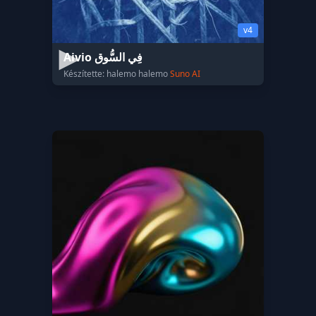
v4
Aivio فِي السُّوق
Készítette: halemo halemo
Suno AI