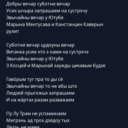
Добры вечар суботни вечар
Усих шчыра запрашаем на сустрэчу
Звычайны вечар у Ютубе
Марына Ментусава и Канстанцин Каверын
рулит
Суботни вечар цудоуны вечар
Витанка усим хто з нами на сустрэчэ
Звычайны вечар у Ютубе
З Косцей и Марынай заужды цикавым будзе
Гаво́рым тут пра то ды сё
Звычайны вечар то не абы што
Людзей прыгожых запрашаем
И на жа́ртах разам разважаем
Пу Лу Трам не успаминаем
Мигрэнь ад трох дзядоу тых
Ледзь ня маем