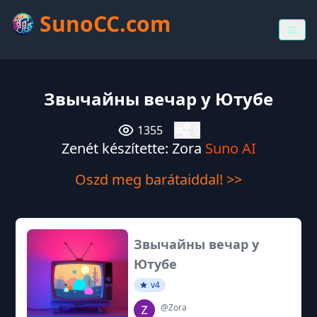
SunoCC.com
Звычайны вечар у Ютубе
1355
0
Zenét készítette: Zora
Suno AI
Oszd meg barátaiddal! >>
Звычайны вечар у
Ютубе
v4
@Zora