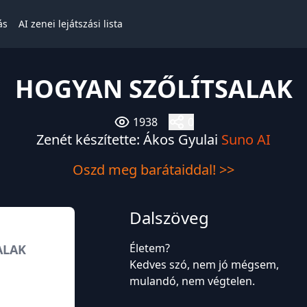
ás
AI zenei lejátszási lista
HOGYAN SZŐLÍTSALAK
1938
0
Zenét készítette: Ákos Gyulai
Suno AI
Oszd meg barátaiddal! >>
Dalszöveg
Életem?
ALAK
Kedves szó, nem jó mégsem,
mulandó, nem végtelen.