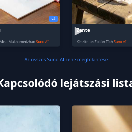
v4
ш
Zente
: Alisa Mukhamedzhan
Suno AI
Készítette: Zoltán Tóth
Suno AI
Az összes Suno AI zene megtekintése
Kapcsolódó lejátszási list