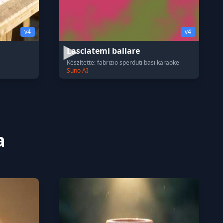
v4
v4
Lasciatemi ballare
Készítette: fabrizio sperduti basi karaoke
Suno AI
a