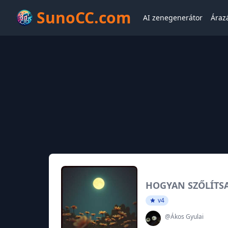
SunoCC.com
AI zenegenerátor
Áraz
HOGYAN SZŐLÍTS
v4
@Ákos Gyulai