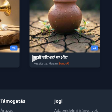
v4
v4
ਸਾਈਂ ਰਹਿਮਤਾਂ ਦਾ ਮੀਂਹ
Készítette: Hasan
Suno AI
Támogatás
Jogi
Árazás
Adatvédelmi irányelvek