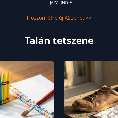
JAZZ -INDIE
Hozzon létre új AI zenét >>
Talán tetszene