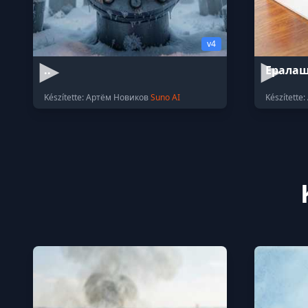
v4
..
Ерала
Készítette: Артём Новиков
Suno AI
Készítette