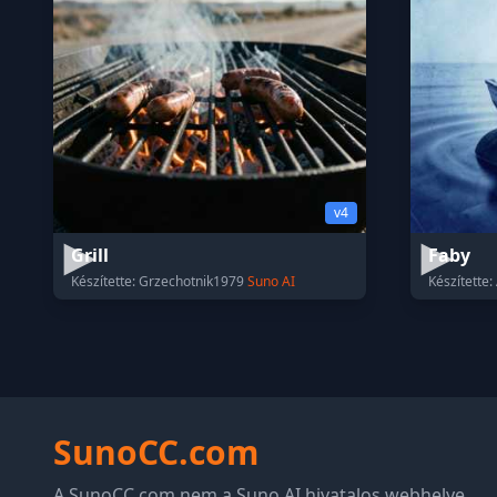
v4
Grill
Faby
Készítette: Grzechotnik1979
Suno AI
Készítette
SunoCC.com
A SunoCC.com nem a Suno AI hivatalos webhelye.