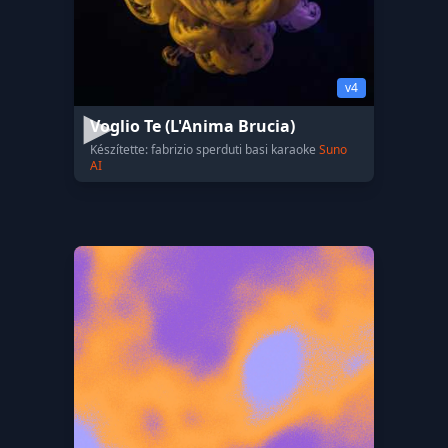
v4
Voglio Te (L'Anima Brucia)
Készítette: fabrizio sperduti basi karaoke
Suno
AI