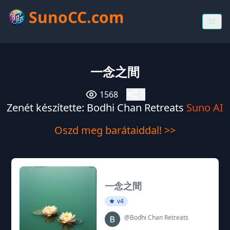
SunoCC.com
一念之間
1568
0
Zenét készítette: Bodhi Chan Retreats
Suno AI
Oszd meg barátaiddal! >>
一念之間
v4
@Bodhi Chan Retreats