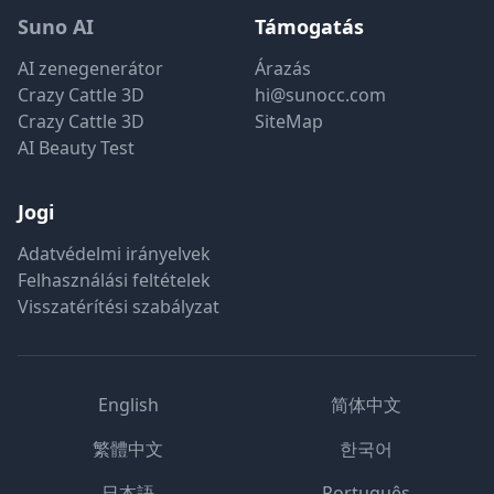
Suno AI
Támogatás
AI zenegenerátor
Árazás
Crazy Cattle 3D
hi@sunocc.com
Crazy Cattle 3D
SiteMap
AI Beauty Test
Jogi
Adatvédelmi irányelvek
Felhasználási feltételek
Visszatérítési szabályzat
English
简体中文
繁體中文
한국어
日本語
Português