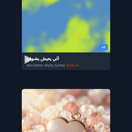
v4
الي يعيش يشوف
Készítette: Mahy Samer
Suno AI