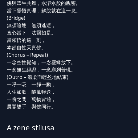
佛與眾生共舞，水溶水般的親密。
當下覺悟真理，解脫就在這一息。
(Bridge)
無須追逐，無須逃避，
直心當下，法爾如是。
當領悟的這一刻，
本然自性天真佛。
(Chorus – Repeat)
一念空性覺知，一念塵緣放下。
一念無生經證，一念塵剎普現。
(Outro – 溫柔而輕盈地結束)
一呼一吸，一靜一動，
人生如歌，隨風輕送，
一瞬之間，萬物皆通，
展開雙手，與佛同行。
A zene stílusa