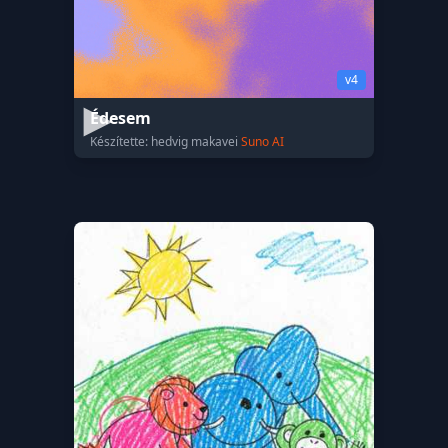
v4
Édesem
Készítette: hedvig makavei
Suno AI