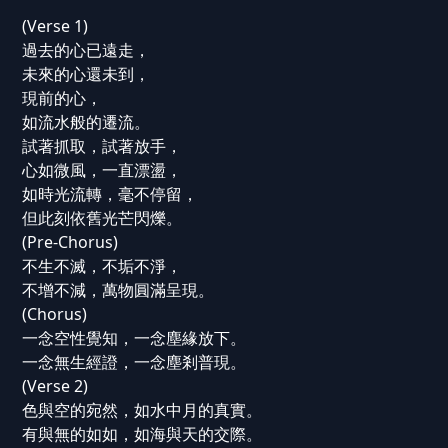
(Verse 1)
過去的心已遠走，
未來的心還未到，
現前的心，
如流水般的遷流。
試著抓取，試著放手，
心如微風，一直漂盪，
如時光流轉，毫不停留，
但此刻依舊光芒閃爍。
(Pre-Chorus)
不生不滅，不垢不淨，
不增不減，萬物圓滿呈現。
(Chorus)
一念空性覺知，一念塵緣放下。
一念無生經證，一念塵剎普現。
(Verse 2)
色與空的宛然，如水中月的真實。
有與無的如如，如海與天的交際。