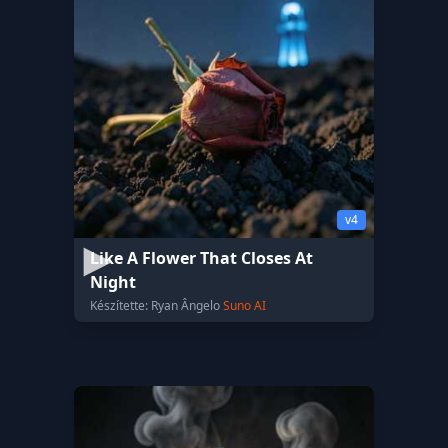
v4
Like A Flower That Closes At
Night
Készítette: Ryan Ângelo
Suno AI