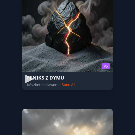
v5
FENIKS Z DYMU
Készítette: slawomir
Suno AI