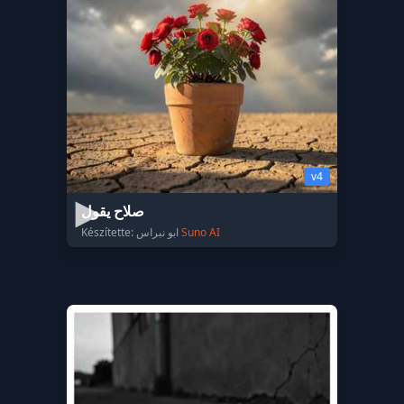
v4
صلاح يقول
Készítette: ابو نبراس
Suno AI