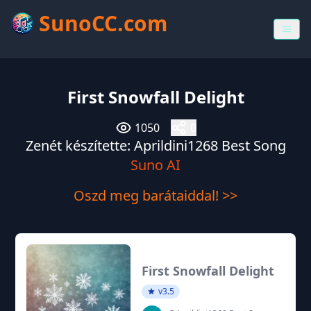
SunoCC.com
First Snowfall Delight
1050
0
Zenét készítette: Aprildini1268 Best Song
Suno AI
Oszd meg barátaiddal! >>
First Snowfall Delight
v3.5