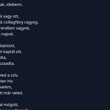
lak, idebenn.
l vagy ott,
ak csillagfény ragyog.
rendben vagyok,
a napok.
 bántott,
 kaptál ott.
dta,
sszaadta.
led a szív,
elen hív.
 velem,
tt már veled.
al mögött,