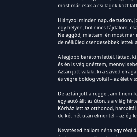
most már csak a csillagok közt lát
Hiányzol minden nap, de tudom, jó
egy helyen, hol nincs fájdalom, cs
Ne aggódj miattam, én most már 
de nélküled csendesebbek lettek 
A legjobb barátom lettél, láttad, ki
és én is végignéztem, mennyi sebet
Aztán jött valaki, ki a szíved elraga
és végre boldog voltál – az élet vi
De aztán jött a reggel, amit nem fe
egy autó állt az úton, s a világ hirt
Kórház lett az otthonod, harcoltál
de két hét után elmentél – az ég le
Nevetésed hallom néha egy régi d