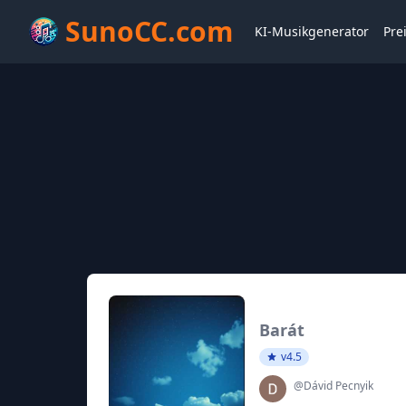
SunoCC.com
KI-Musikgenerator
Pre
Barát
v4.5
@Dávid Pecnyik