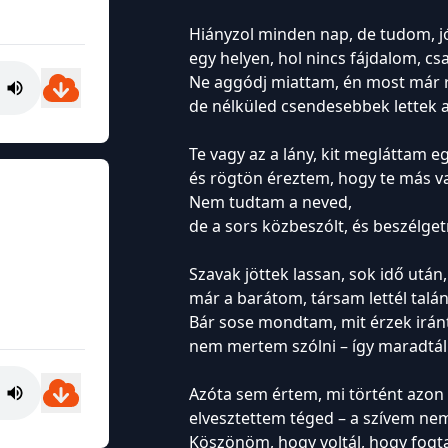
Hiányzol minden nap, de tudom, jó
egy helyen, hol nincs fájdalom, cs
Ne aggódj miattam, én most már 
de nélküled csendesebbek lettek 
Te vagy az a lány, kit megláttam e
és rögtön éreztem, hogy te más v
Nem tudtam a neved,
de a sors közbeszólt, és beszélge
Szavak jöttek lassan, sok idő után,
már a barátom, társam lettél talán
Bár sose mondtam, mit érzek irán
nem mertem szólni – így maradtál
Azóta sem értem, mi történt azon
elvesztettem téged – a szívem ne
Köszönöm, hogy voltál, hogy fogt