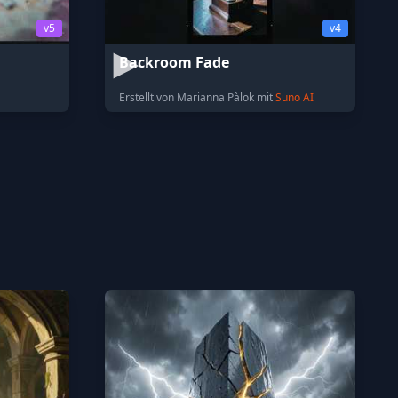
v5
v4
Backroom Fade
Erstellt von Marianna Pàlok mit
Suno AI