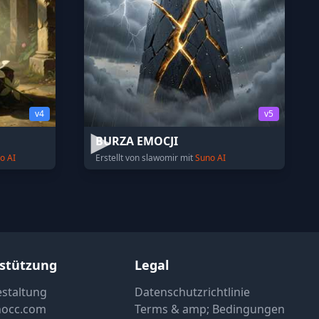
v4
v5
BURZA EMOCJI
o AI
Erstellt von slawomir mit
Suno AI
stützung
Legal
estaltung
Datenschutzrichtlinie
nocc.com
Terms & amp; Bedingungen