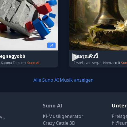
v4
 legnagyobb
วัดอรุณคืนนี้
on Katona Tomi mit
Suno AI
Erstellt von segzei Nomzs mit
Sun
Alle Suno AI Musik anzeigen
Suno AI
Unter
KI-Musikgenerator
Preisg
AI.
Crazy Cattle 3D
hi@su