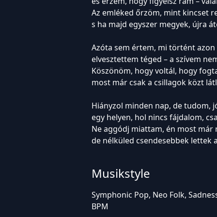
és érzem, hogy figyelsz rám – val
Az emléked őrzöm, mint kincset rej
s ha majd egyszer megyek, újra átö
Azóta sem értem, mi történt azon
elvesztettem téged – a szívem ne
Köszönöm, hogy voltál, hogy fogt
most már csak a csillagok közt lát
Hiányzol minden nap, de tudom, jó
egy helyen, hol nincs fájdalom, cs
Ne aggódj miattam, én most már 
de nélküled csendesebbek lettek 
Musikstyle
Symphonic Pop, Neo Folk, Sadness,
BPM