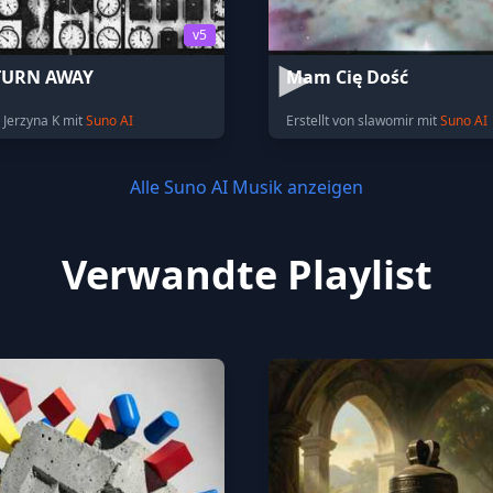
v5
TURN AWAY
Mam Cię Dość
n Jerzyna K mit
Suno AI
Erstellt von slawomir mit
Suno AI
Alle Suno AI Musik anzeigen
Verwandte Playlist