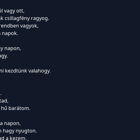
l vagy ott,
ak csillagfény ragyog.
rendben vagyok,
a napok.
gy napon,
agy.
tni kezdtünk valahogy.
.
tad,
 hű barátom.
 a napon,
m hagy nyugton.
ad a kezem,