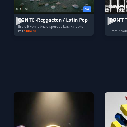
v4
CON TE -Reggaeton / Latin Pop
DON’T 
Erstellt von fabrizio sperduti basi karaoke
mit
Suno AI
Erstellt vo