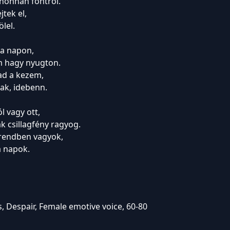
ahonnan föntről.
tek el,
lel.
 a napon,
m hagy nyugton.
ad a kezem,
lak, idebenn.
l vagy ott,
ak csillagfény ragyog.
rendben vagyok,
a napok.
 Despair, Female emotive voice, 60-80