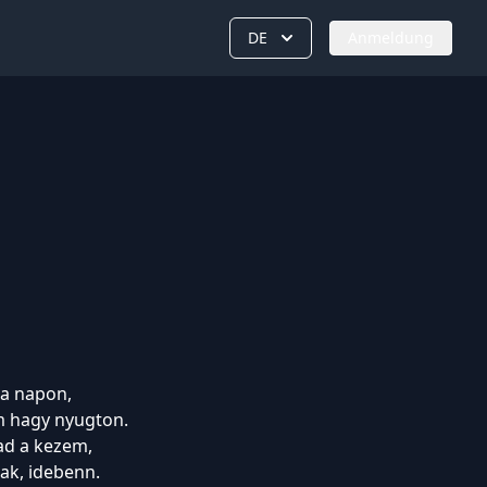
DE
Anmeldung
 a napon,
m hagy nyugton.
ad a kezem,
lak, idebenn.