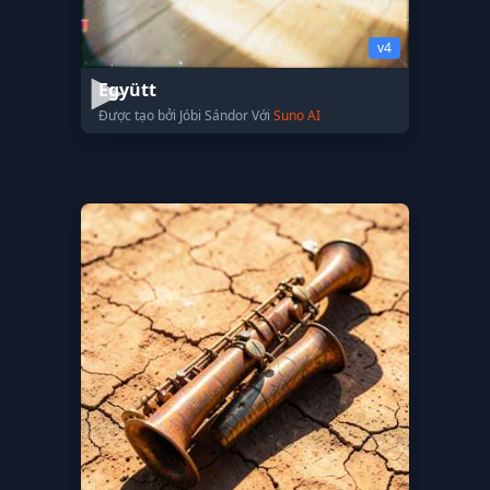
v4
Együtt
Được tạo bởi Jóbi Sándor Với
Suno AI