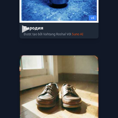
v4
Пародия
Được tạo bởi Vahtang Roshal Với
Suno AI