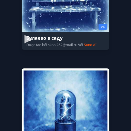
v4
Булаево в саду
Được tạo bởi
skool262@mail.ru
Với
Suno AI