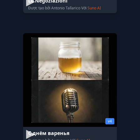
Le Negoziazioni
Được tạo bởi Antonio Tallarico Với
Suno AI
v4
С днём варенья