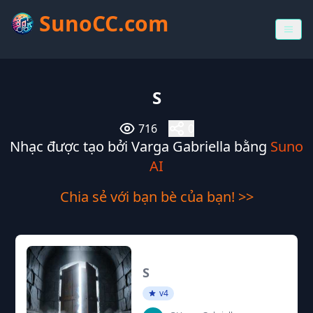
SunoCC.com
S
716
0
Nhạc được tạo bởi Varga Gabriella bằng
Suno
AI
Chia sẻ với bạn bè của bạn! >>
S
v4