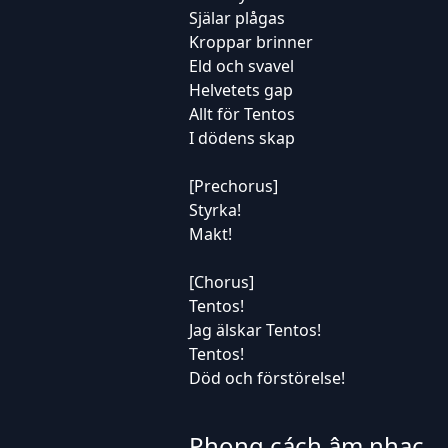
Själar plågas
Kroppar brinner
Eld och svavel
Helvetets gap
Allt för Tentos
I dödens skap
[Prechorus]
Styrka!
Makt!
[Chorus]
Tentos!
Jag älskar Tentos!
Tentos!
Död och förstörelse!
Phong cách âm nhạc