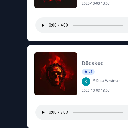
2025-10-03 13:07
Dödskod
v4
@Kajsa Westman
2025-10-03 13:07