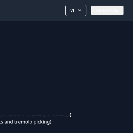
VI
Đăng nhập
-.- .- .-. - . - ..-- --- ... - . -. - --- ...-)
ts and tremolo picking)