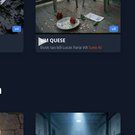
v4
v4
UM QUESE
Được tạo bởi Lucas Faria Với
Suno AI
n