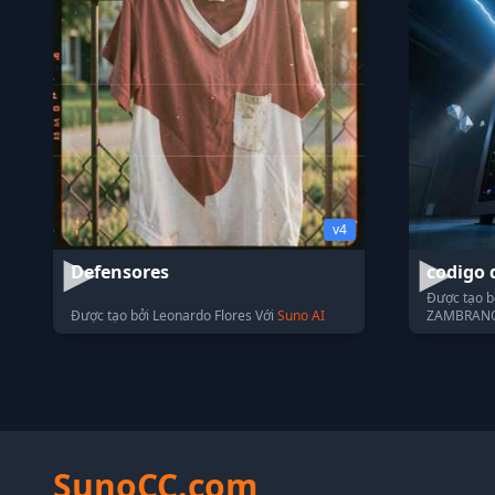
v4
Defensores
codigo 
Được tạo 
Được tạo bởi Leonardo Flores Với
Suno AI
ZAMBRANO
SunoCC.com