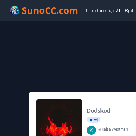
SunoCC.com
Trình tạo nhạc AI
Định 
Dödskod
v4
@Kajsa Westman