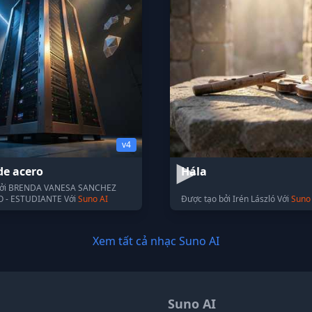
v4
de acero
Hála
bởi BRENDA VANESA SANCHEZ
 - ESTUDIANTE Với
Suno AI
Được tạo bởi Irén László Với
Suno
Xem tất cả nhạc Suno AI
Suno AI