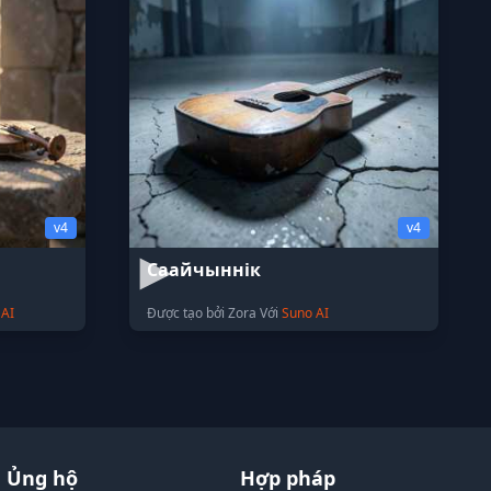
v4
v4
Саайчыннік
 AI
Được tạo bởi Zora Với
Suno AI
Ủng hộ
Hợp pháp