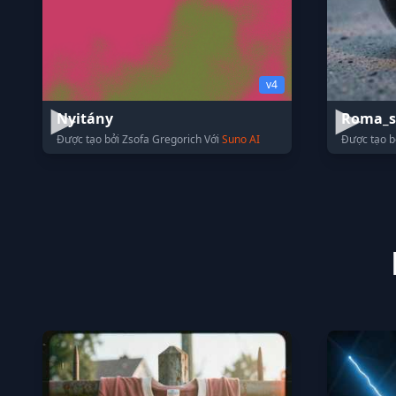
v4
Nyitány
Roma_
Được tạo bởi Zsofa Gregorich Với
Suno AI
Được tạo b