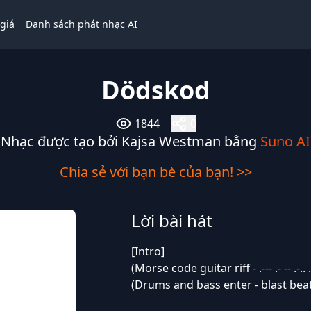
giá
Danh sách phát nhạc AI
Dödskod
1844
0
Nhạc được tạo bởi Kajsa Westman bằng
Suno AI
Chia sẻ với bạn bè của bạn! >>
Lời bài hát
[Intro]
(Morse code guitar riff - .--- .- -- .-.. ...- .. 
(Drums and bass enter - blast bea