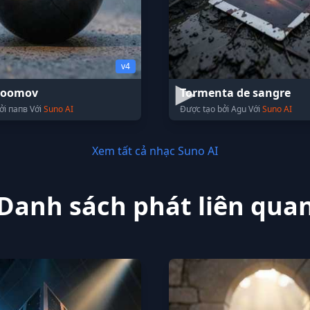
v4
soomov
Tormenta de sangre
ởi папв Với
Suno AI
Được tạo bởi Agu Với
Suno AI
Xem tất cả nhạc Suno AI
Danh sách phát liên qua