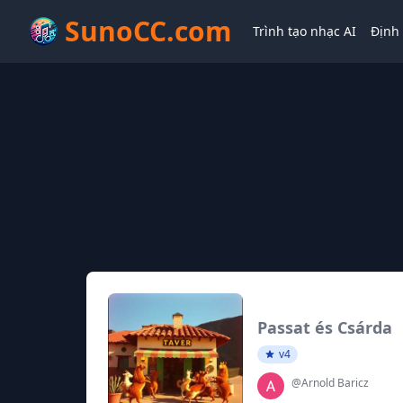
SunoCC.com
Trình tạo nhạc AI
Định 
Passat és Csárda
v4
@Arnold Baricz