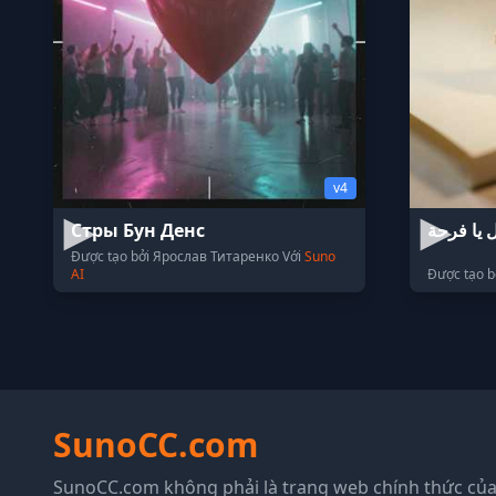
v4
Стры Бун Денс
ل يا فرحة
Được tạo bởi Ярослав Титаренко Với
Suno
AI
SunoCC.com
SunoCC.com không phải là trang web chính thức của