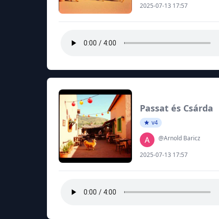
2025-07-13 17:57
Passat és Csárda
v4
@Arnold Baricz
2025-07-13 17:57