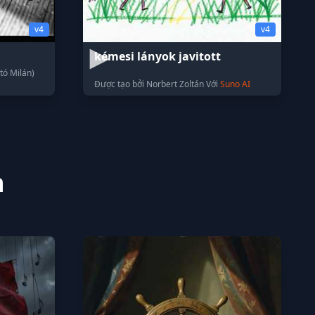
v4
v4
kémesi lányok javitott
rtó Milán)
Được tạo bởi Norbert Zoltán Với
Suno AI
n