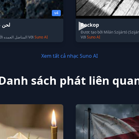
v4
لحن ع
Rockop
Được tạo bởi Milán Szijártó (Szijá
Được tạo bởi المناضل العمده Với
Suno AI
Với
Suno AI
Xem tất cả nhạc Suno AI
Danh sách phát liên qua