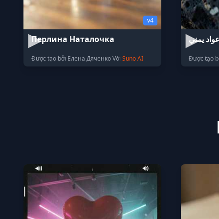
v4
Перлина Наталочка
واد يمني
Được tạo bởi Елена Дяченко Với
Suno AI