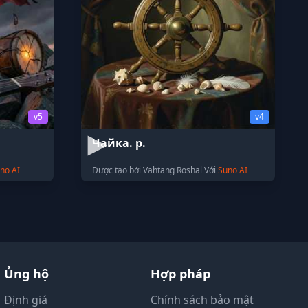
v5
v4
Чайка. р.
no AI
Được tạo bởi Vahtang Roshal Với
Suno AI
Ủng hộ
Hợp pháp
Định giá
Chính sách bảo mật