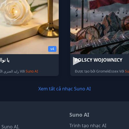
v4
يا نوا
POLSCY WOJOWNICY
Được tạo bởi رايد العنزي Với
Suno AI
Được tạo bởi GromekEssex Với
Su
Xem tất cả nhạc Suno AI
Suno AI
Trình tạo nhạc AI
 Suno AI.