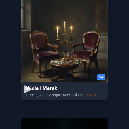
v4
Wiola i Marek
Được tạo bởi Grzegorz Kowalski Với
Suno AI