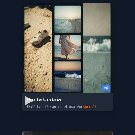
v4
Punta Umbría
Được tạo bởi xkim5 orellanac Với
Suno AI