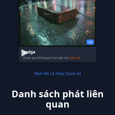
v4
asdga
Được tạo bởi balazs horvath Với
Suno AI
Xem tất cả nhạc Suno AI
Danh sách phát liên
quan