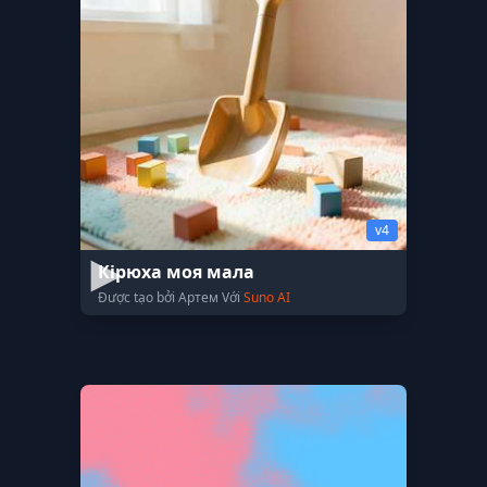
v4
Кірюха моя мала
Được tạo bởi Артем Với
Suno AI