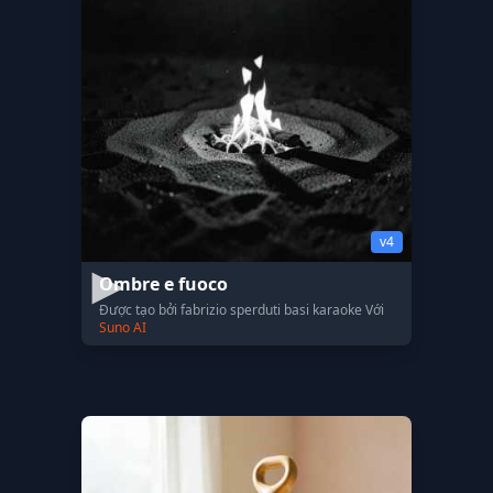
v4
Ombre e fuoco
Được tạo bởi fabrizio sperduti basi karaoke Với
Suno AI