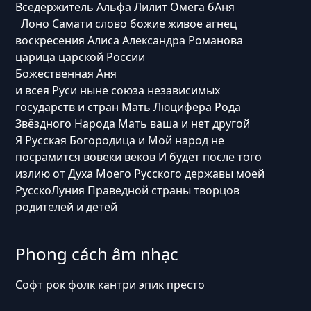
Вседержитель Альфа Лилит Омега бАня
Лоно Самати слово божие живое агнец
воскресения Алиса Александра Романова
царица царской России
Божественная Аня
и всея Руси ныне союза независимых
государств и стран Мать Люцифера Рода
Звёздного Народа Мать ваша и нет другой
Я Русская Богородица и Мой народ не
посрамится вовеки веков И будет после того
излию от Духа Моего Русского державы моей
РусскоЛуния Праведной страны творцов
родителей и детей
Phong cách âm nhạc
Софт рок фолк кантри эпик престо