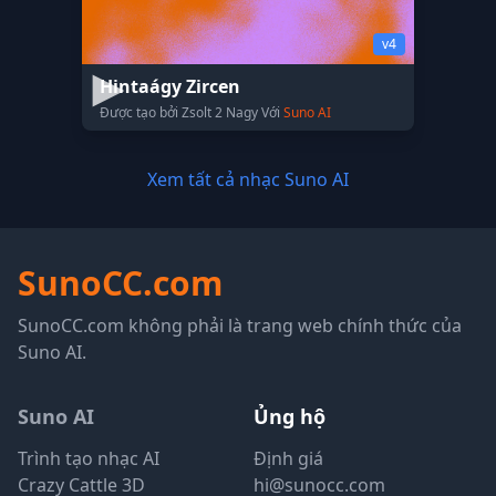
v4
Hintaágy Zircen
Được tạo bởi Zsolt 2 Nagy Với
Suno AI
Xem tất cả nhạc Suno AI
SunoCC.com
SunoCC.com không phải là trang web chính thức của
Suno AI.
Suno AI
Ủng hộ
Trình tạo nhạc AI
Định giá
Crazy Cattle 3D
hi@sunocc.com