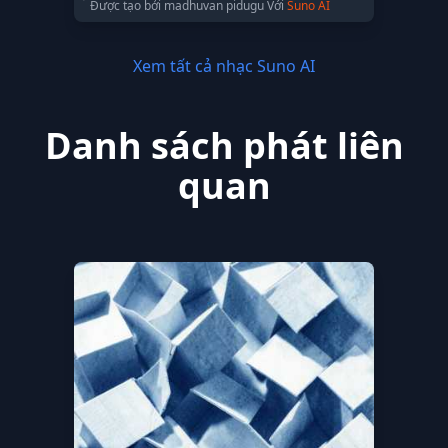
Được tạo bởi madhuvan pidugu Với
Suno AI
Xem tất cả nhạc Suno AI
Danh sách phát liên
quan