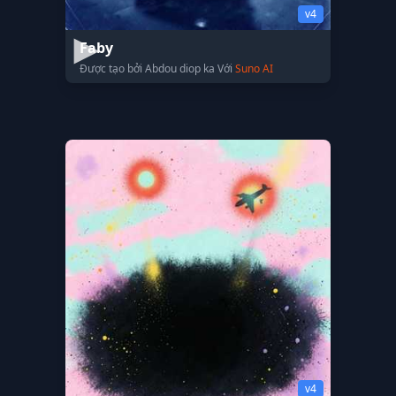
v4
Faby
Được tạo bởi Abdou diop ka Với
Suno AI
v4