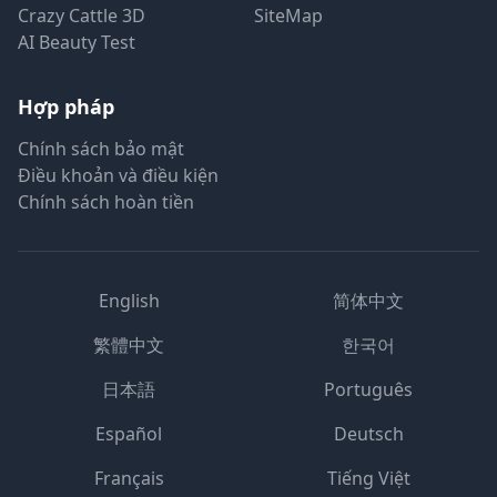
Crazy Cattle 3D
SiteMap
AI Beauty Test
Hợp pháp
Chính sách bảo mật
Điều khoản và điều kiện
Chính sách hoàn tiền
English
简体中文
繁體中文
한국어
日本語
Português
Español
Deutsch
Français
Tiếng Việt