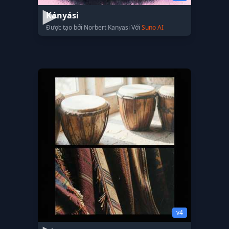
Kányási
Được tạo bởi Norbert Kanyasi Với
Suno AI
v4