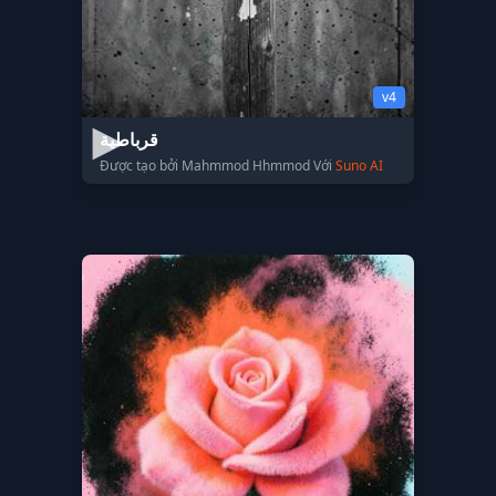
v4
قرباطية
Được tạo bởi Mahmmod Hhmmod Với
Suno AI