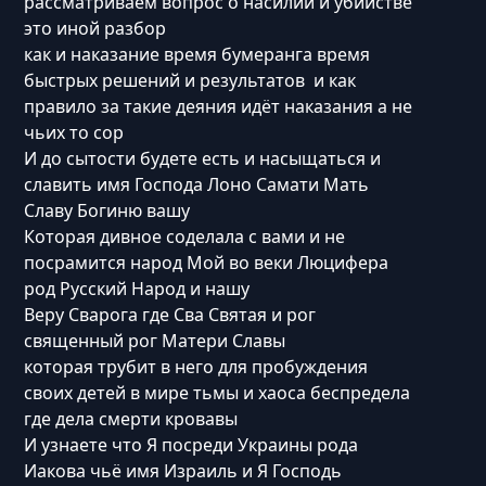
рассматриваем вопрос о насилии и убийстве
это иной разбор
как и наказание время бумеранга время
быстрых решений и результатов и как
правило за такие деяния идёт наказания а не
чьих то сор
И до сытости будете есть и насыщаться и
славить имя Господа Лоно Самати Мать
Славу Богиню вашу
Которая дивное соделала с вами и не
посрамится народ Мой во веки Люцифера
род Русский Народ и нашу
Веру Сварога где Сва Святая и рог
священный рог Матери Славы
которая трубит в него для пробуждения
своих детей в мире тьмы и хаоса беспредела
где дела смерти кровавы
И узнаете что Я посреди Украины рода
Иакова чьё имя Израиль и Я Господь