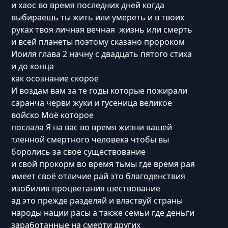
и хаос во время последних дней когда
выбираешь ты жить или умереть и в твоих
руках твоя личная вечная жизнь или смерть
и всей планеты поэтому сказано пророком
Иоиля глава 2 начну с двадцать пятого стиха
и до конца
как осознание скорое
И воздам вам за те годы которые пожирали
саранча черви жуки и гусеница великое
войско Моё которое
послала Я на вас во время жизни вашей
тленной смертного человека чтобы вы
боролись за своё существование
и свой прокорм во время тьмы где время рая
имеет своё отличие рай это благоденствия
изобилия процветания шествование
ад это прежде разделяй и властвуй страны‌
народы нации расы а также семьи где деньги
заработанные на смерти других