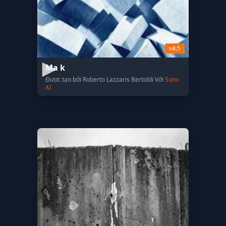
v4.5
Ma k
Được tạo bởi Roberto Lazzaris Bertoldi Với
Suno
AI