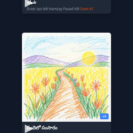
شيله
Được tạo bởi Hamzay Fouad Với
Suno AI
v4
సందెలో సంసారం