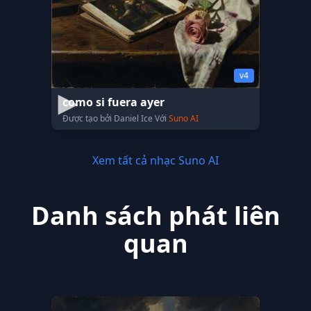
v4
como si fuera ayer
Được tạo bởi Daniel Ice Với
Suno AI
Xem tất cả nhạc Suno AI
Danh sách phát liên
quan