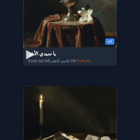
v4
يا سيدي الأعز
Được tạo bởi قاسم كاظم Với
Suno AI