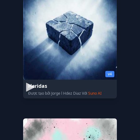
v4
Heridas
Được tạo bởi Jorge l Hdez Diaz Với
Suno AI