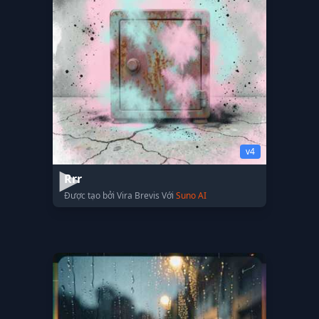
v4
Rrr
Được tạo bởi Vira Brevis Với
Suno AI