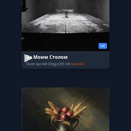
v4
За Моим Столом
Được tạo bởi Ghgg Ghh Với
Suno AI