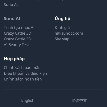
Suno AI.
Suno AI
Ủng hộ
Trình tạo nhạc AI
Định giá
Crazy Cattle 3D
hi@sunocc.com
Crazy Cattle 3D
SiteMap
AI Beauty Test
Hợp pháp
Chính sách bảo mật
Điều khoản và điều kiện
Chính sách hoàn tiền
English
简体中文