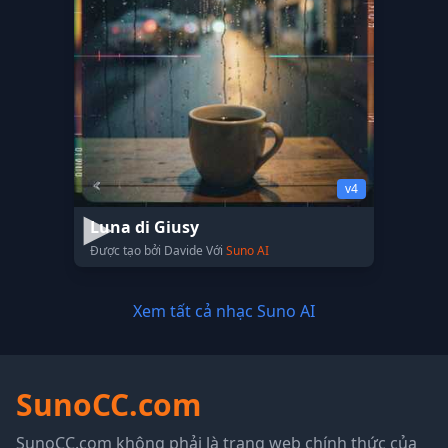
v4
Luna di Giusy
Được tạo bởi Davide Với
Suno AI
Xem tất cả nhạc Suno AI
SunoCC.com
SunoCC.com không phải là trang web chính thức của