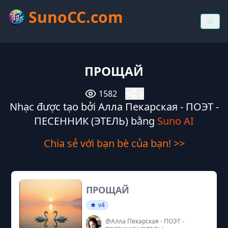
SunoCC.com
ПРОЩАЙ
1582
0
Nhạc được tạo bởi Алла Пекарская - ПОЭТ -
ПЕСЕННИК (ЭТЕЛЬ) bằng
Suno AI
Chia sẻ với bạn bè của bạn! >>
ПРОЩАЙ
v4
@Алла Пекарская - ПОЭТ -