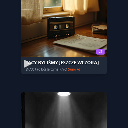
v5
TACY BYLIŚMY JESZCZE WCZORAJ
Được tạo bởi Jerzyna K Với
Suno AI