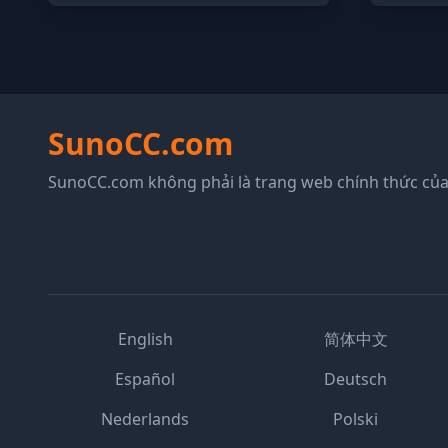
SunoCC.com
SunoCC.com không phải là trang web chính thức của
English
简体中文
Español
Deutsch
Nederlands
Polski