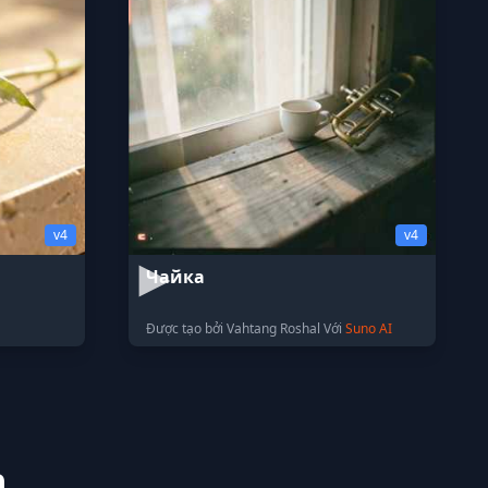
v4
v4
Чайка
Được tạo bởi Vahtang Roshal Với
Suno AI
n