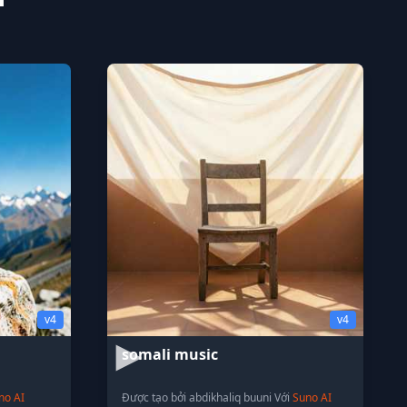
v4
v4
somali music
no AI
Được tạo bởi abdikhaliq buuni Với
Suno AI