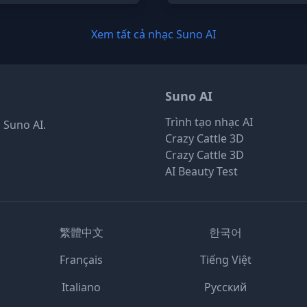
Xem tất cả nhạc Suno AI
Suno AI
Trình tạo nhạc AI
 Suno AI.
Crazy Cattle 3D
Crazy Cattle 3D
AI Beauty Test
繁體中文
한국어
Français
Tiếng Việt
Italiano
Русский