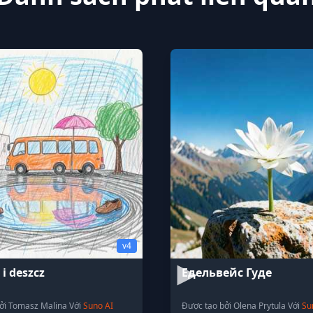
v4
 i deszcz
Едельвейс Гуде
ởi Tomasz Malina Với
Suno AI
Được tạo bởi Olenа Prytula Với
Su