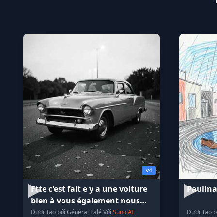
v4
Ftte c'est fait e y a une voiture
Paulina
bien à vous également nous
envoyer le plafond
Được tạo bởi Général Palé Với
Suno AI
Được tạo b