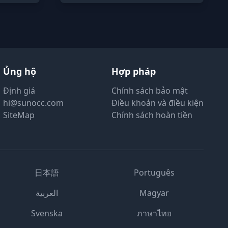
Ủng hộ
Hợp pháp
Định giá
Chính sách bảo mật
hi@sunocc.com
Điều khoản và điều kiện
SiteMap
Chính sách hoàn tiền
日本語
Português
العربية
Magyar
Svenska
ภาษาไทย