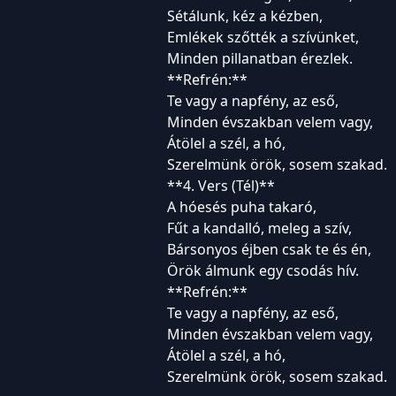
Sétálunk, kéz a kézben,
Emlékek szőtték a szívünket,
Minden pillanatban érezlek.
**Refrén:**
Te vagy a napfény, az eső,
Minden évszakban velem vagy,
Átölel a szél, a hó,
Szerelmünk örök, sosem szakad.
**4. Vers (Tél)**
A hóesés puha takaró,
Fűt a kandalló, meleg a szív,
Bársonyos éjben csak te és én,
Örök álmunk egy csodás hív.
**Refrén:**
Te vagy a napfény, az eső,
Minden évszakban velem vagy,
Átölel a szél, a hó,
Szerelmünk örök, sosem szakad.