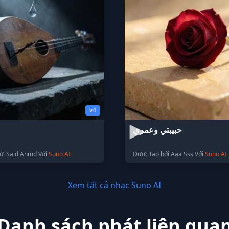
v4
حبيبتي وعمري
ởi Said Ahmd Với
Suno AI
Được tạo bởi Aaa Sss Với
Suno AI
Xem tất cả nhạc Suno AI
Danh sách phát liên qua