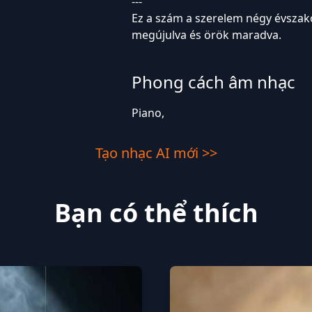
---
Ez a szám a szerelem négy évszako
megújulva és örök maradva.
Phong cách âm nhạc
Piano,
Tạo nhạc AI mới >>
Bạn có thể thích