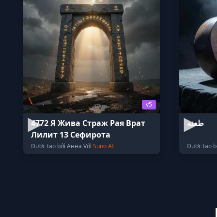
v5
4772 Я Жива Страж Рая Врат
طعنه
Лилит 13 Сефирота
Được tạo bởi Анна Với
Suno AI
Được tạo b