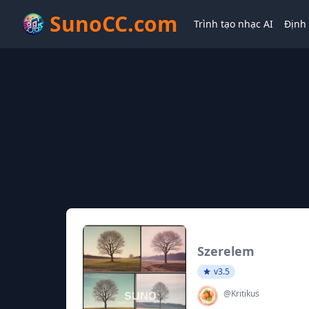
SunoCC.com
Trình tạo nhạc AI
Định 
Szerelem
v3.5
@Kritikus