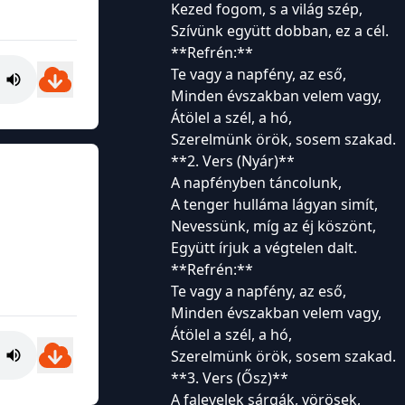
Kezed fogom, s a világ szép,
Szívünk együtt dobban, ez a cél.
**Refrén:**
Te vagy a napfény, az eső,
Minden évszakban velem vagy,
Átölel a szél, a hó,
Szerelmünk örök, sosem szakad.
**2. Vers (Nyár)**
A napfényben táncolunk,
A tenger hulláma lágyan simít,
Nevessünk, míg az éj köszönt,
Együtt írjuk a végtelen dalt.
**Refrén:**
Te vagy a napfény, az eső,
Minden évszakban velem vagy,
Átölel a szél, a hó,
Szerelmünk örök, sosem szakad.
**3. Vers (Ősz)**
A falevelek sárgák, vörösek,