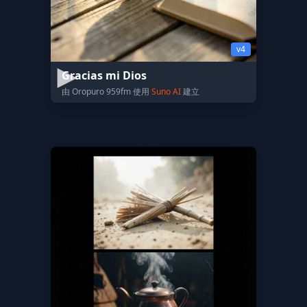
v4
Gracias mi Dios
由 Oropuro 959fm 使用
Suno AI
建立