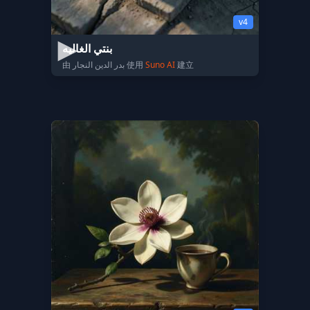
v4
بنتي الغاليه
由 بدر الدين النجار 使用
Suno AI
建立