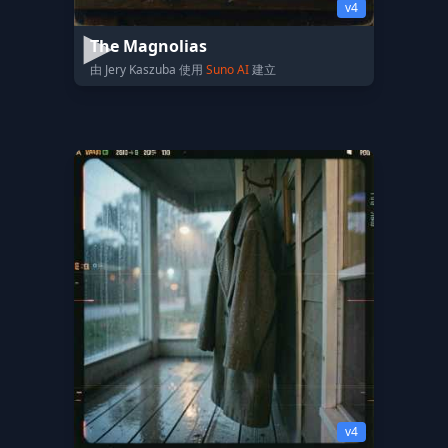
v4
The Magnolias
由 Jery Kaszuba 使用
Suno AI
建立
v4