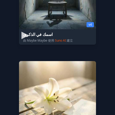
v4
اسمك في الذكرى
由 Maybe Maybe 使用
Suno AI
建立