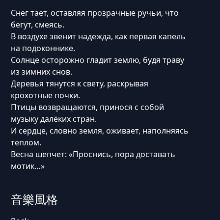
Снег тает, оставляя прозрачные ручьи, что
бегут, смеясь.
В воздухе звенит надежда, как первая капель
на подоконнике.
Солнце осторожно гладит землю, будя траву
из зимних снов.
Деревья тянутся к свету, раскрывая
крохотные почки.
Птицы возвращаются, принося с собой
музыку далёких стран.
И сердце, словно земля, оживает, наполняясь
теплом.
Весна шепчет: «Проснись, пора доставать
мотик…»
音樂風格