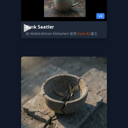
v4
Kırık Saatler
由 Abdulrahman Alshameri 使用
Suno AI
建立