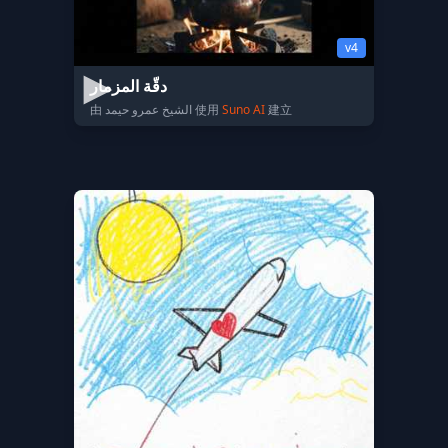
v4
دقّة المزمار
由 الشيخ عمرو حيمد 使用
Suno AI
建立