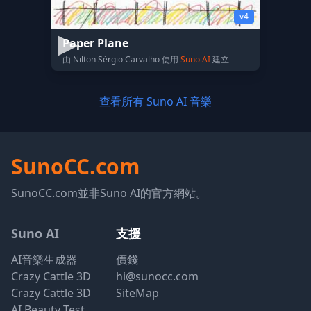
v4
Paper Plane
由 Nilton Sérgio Carvalho 使用
Suno AI
建立
查看所有 Suno AI 音樂
SunoCC.com
SunoCC.com並非Suno AI的官方網站。
Suno AI
支援
AI音樂生成器
價錢
Crazy Cattle 3D
hi@sunocc.com
Crazy Cattle 3D
SiteMap
AI Beauty Test