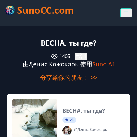
SunoCC.com
ВЕСНА, ты где?
1405
1
由Денис Кожокарь 使用
Suno AI
分享給你的朋友！ >>
ВЕСНА, ты где?
v4
@Денис Кожокарь