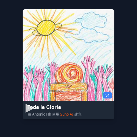
v4
Toda la Gloria
由 Antonio Hh 使用
Suno AI
建立