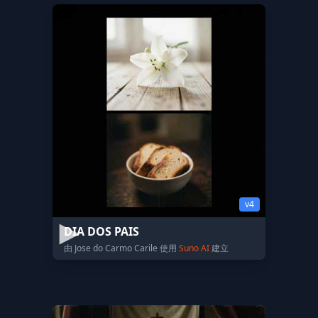
v4
DIA DOS PAIS
由 Jose do Carmo Carile 使用
Suno AI
建立