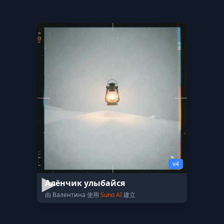
v4
Алёнчик улыбайся
由 Валентина 使用
Suno AI
建立