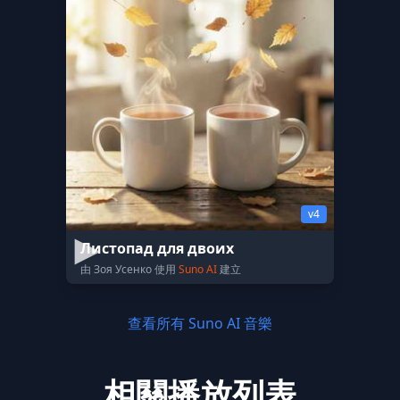
v4
Листопад для двоих
由 Зоя Усенко 使用
Suno AI
建立
查看所有 Suno AI 音樂
相關播放列表