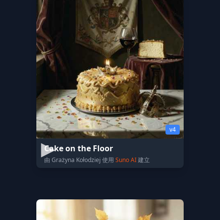
v4
Cake on the Floor
由 Grażyna Kołodziej 使用
Suno AI
建立