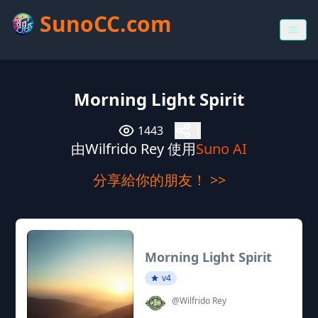
SunoCC.com
Morning Light Spirit
1443
1
由Wilfrido Rey 使用
Suno AI
分享給你的朋友！ >>
Morning Light Spirit
v4
@Wilfrido Rey