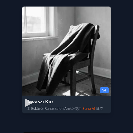
v4
Tavaszi Kör
由 Esküvői Ruhaszalon Anikó 使用
Suno AI
建立