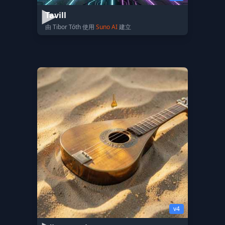
Tavill
由 Tibor Tóth 使用
Suno AI
建立
v4