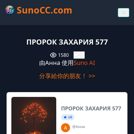
SunoCC.com
ПРОРОК ЗАХАРИЯ 577
1580
0
由Анна 使用
Suno AI
分享給你的朋友！ >>
ПРОРОК ЗАХАРИЯ 577
v4
@Анна