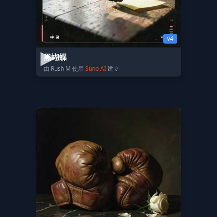
v4
黑蝴蝶
由 Rush M 使用
Suno AI
建立