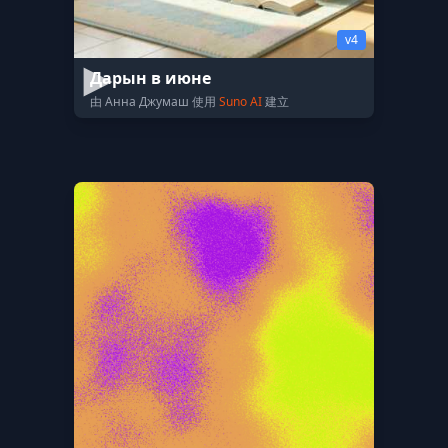
v4
Дарын в июне
由 Анна Джумаш 使用
Suno AI
建立