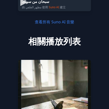
سبحان من سواك
由 مطهر العلفي 使用
Suno AI
建立
查看所有 Suno AI 音樂
相關播放列表