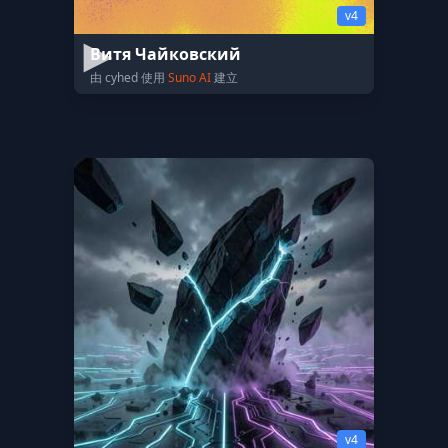
v4
Витя Чайковский
由 cyhed 使用
Suno AI
建立
v4