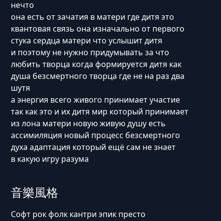
нечто
она есть от зачатия в матери где дитя это
квантовая связь она изначально от первого
стука сердца матери что услышит дитя
и поэтому не нужно придумывать за что
любить творца когда формируется дитя как
душа безсмертного творца где не на раз два
шутя
а энергия всего живого принимает участие
так как это и их дитя мир который принимает
из лона матери новую живую душу есть
ассимиляция новый процесс безсмертного
духа адаптация который ещё сам не знает
в какую игру разума
音樂風格
Софт рок фолк кантри эпик престо