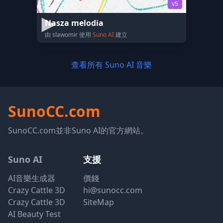
v5
Nasza melodia
由 slawomir 使用
Suno AI
建立
查看所有 Suno AI 音樂
SunoCC.com
SunoCC.com並非Suno AI的官方網站。
Suno AI
支援
AI音樂生成器
價錢
Crazy Cattle 3D
hi@sunocc.com
Crazy Cattle 3D
SiteMap
AI Beauty Test