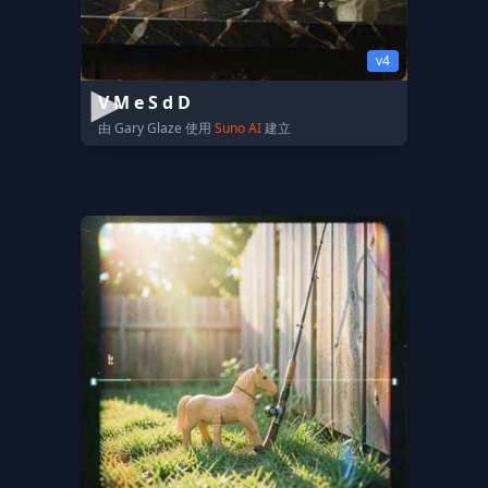
v4
V M e S d D
由 Gary Glaze 使用
Suno AI
建立