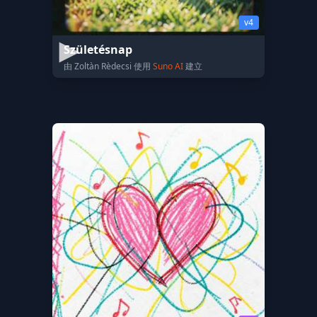
v4
Születésnap
由 Zoltàn Rèdecsi 使用
Suno AI
建立