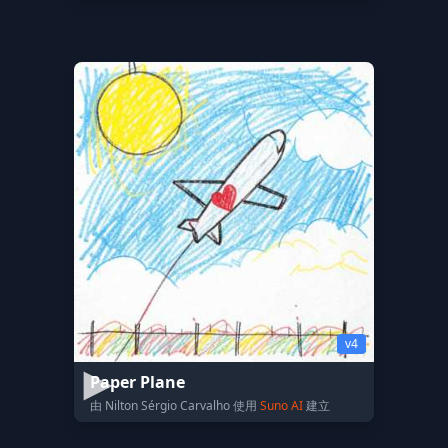
v4
Paper Plane
由 Nilton Sérgio Carvalho 使用
Suno AI
建立