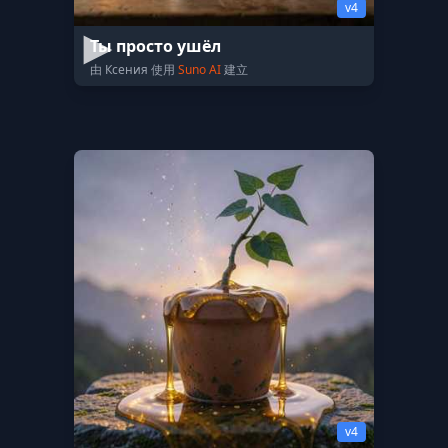
v4
Ты просто ушёл
由 Ксения 使用
Suno AI
建立
v4