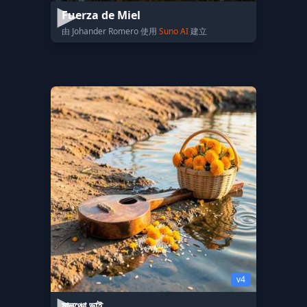
Fuerza de Miel
由 Johander Romero 使用
Suno AI
建立
v4
মালঞ্চো ভাই