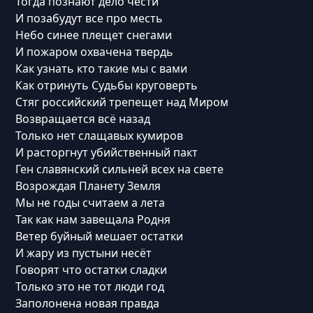
Тогда познают дело чести
И позабудут все про месть
Небо синее плещет снегами
И пожаром охвачена твердь
Как узнать кто такие мы с вами
Как отринуть Судьбы круговерть
Стяг российский трепещет над Миром
Возвращается всё назад
Только нет слащавых кумиров
И расторгнут убийственный пакт
Ген славянский сильней всех на свете
Возрождая Планету Земля
Мы не годы считаем а лета
Так как нам завещала Родня
Ветер буйный мешает остатки
И жару из пустыни несёт
Говорят что остатки сладки
Только это не тот люди год
Заполонена новая правда