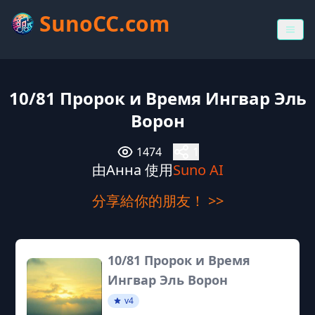
SunoCC.com
10/81 Пророк и Время Ингвар Эль
Ворон
1474
1
由Анна 使用
Suno AI
分享給你的朋友！ >>
10/81 Пророк и Время
Ингвар Эль Ворон
v4