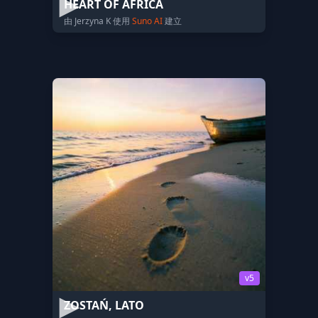
HEART OF AFRICA
由 Jerzyna K 使用
Suno AI
建立
v5
ZOSTAŃ, LATO