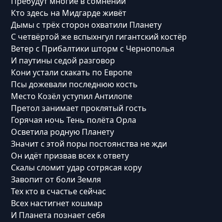
Пребудут многие в сомнении
Кто здесь на Мидгарде живёт
Дымы с трёх сторон охватили Планету
С четвёртой же вспыхнгул гигантский костёр
Ветер с Прибалтики шторм с Чернополья
И паутины седой разговор
Кони устали скакать по Европе
Псы дожевали последнюю кость
Место Козёл уступил Антилопе
Претол занимает проклятый гость
Горячая ночь Тень полёта Орла
Осветила родную Планету
Значит с этой поры постоянства не жди
Он идёт призвав всех к ответу
Скалы сломит удар сотрясая кору
Завопит от боли Земля
Тех кто в счастье сейчас
Всех настигнет кошмар
И Планета познает себя