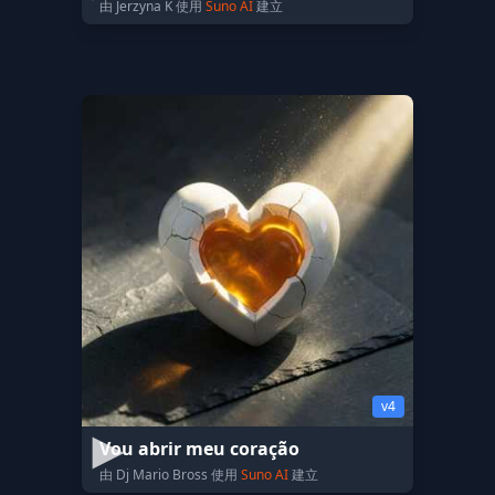
由 Jerzyna K 使用
Suno AI
建立
v4
Vou abrir meu coração
由 Dj Mario Bross 使用
Suno AI
建立