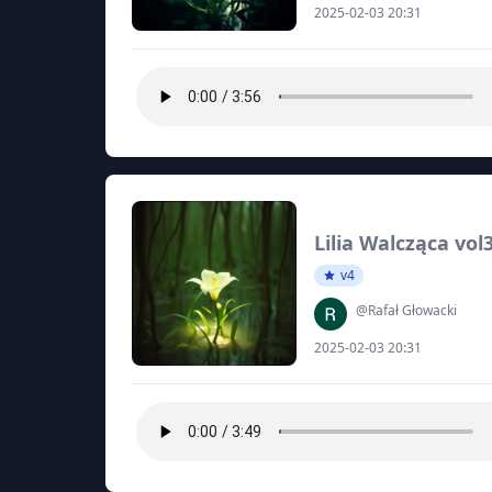
2025-02-03 20:31
Lilia Walcząca vol
v4
@Rafał Głowacki
2025-02-03 20:31