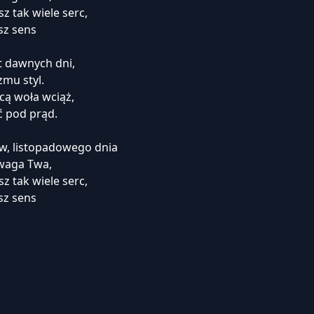
z tak wiele serc,
esz sens
kt dawnych dni,
zmu styl.
mocą woła wciąż,
ć pod prąd.
w, listopadowego dnia
dwaga Twa,
z tak wiele serc,
esz sens