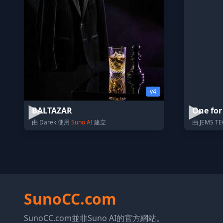
v4
BALTAZAR
One for
由 Darek 使用
Suno AI
建立
由 JEMS T
SunoCC.com
SunoCC.com並非Suno AI的官方網站。