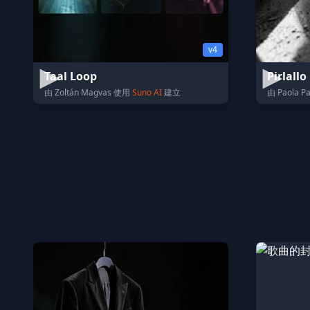
v4
Taal Loop
Pirlallo
由 Zoltán Magvas 使用
Suno AI
建立
由 Paola P