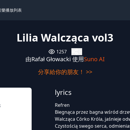
I音樂播放列表
Lilia Walcząca vol3
1257
0
由Rafał Głowacki 使用
Suno AI
分享給你的朋友！ >>
lyrics
Refren
3
Biegnąca przez bagna wśród drze
Walcząca Córko Króla, jaśnieje o
Czystością swego serca, odmienias