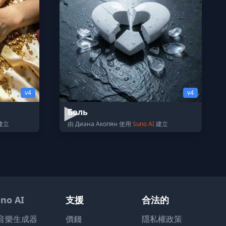
v4
v4
Боль
建立
由 Диана Акопян 使用
Suno AI
建立
no AI
支援
合法的
I音樂生成器
價錢
隱私權政策