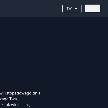
TW
登入
w, listopadowego dnia
dwaga Twa,
z tak wiele serc,