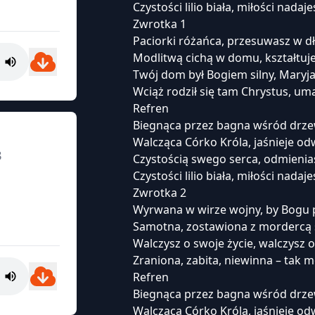
Czystości lilio biała, miłości nadaj
Zwrotka 1
Paciorki różańca, przesuwasz w d
Modlitwą cichą w domu, kształtuj
Twój dom był Bogiem silny, Maryja
Wciąż rodził się tam Chrystus, uma
Refren
Biegnąca przez bagna wśród drze
Walcząca Córko Króla, jaśnieje o
3
Czystością swego serca, odmienias
Czystości lilio biała, miłości nadaj
Zwrotka 2
Wyrwana w wirze wojny, by Bogu p
Samotna, zostawiona z mordercą
Walczysz o swoje życie, walczysz o
Zraniona, zabita, niewinna – tak 
Refren
Biegnąca przez bagna wśród drze
Walcząca Córko Króla, jaśnieje o