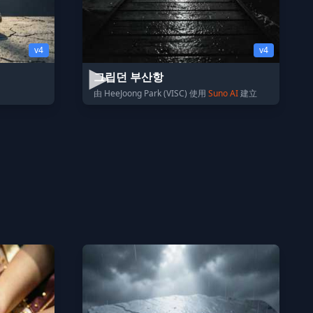
v4
v4
그립던 부산항
由 HeeJoong Park (VISC) 使用
Suno AI
建立