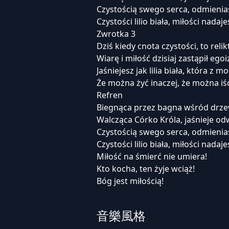
Czystością swego serca, odmienias
Czystości lilio biała, miłości nadaj
Zwrotka 3
Dziś kiedy cnota czystości, to reli
Wiarę i miłość dzisiaj zastąpił egoi
Jaśniejesz jak lilia biała, która z 
Że można żyć inaczej, że można iś
Refren
Biegnąca przez bagna wśród drze
Walcząca Córko Króla, jaśnieje o
Czystością swego serca, odmienias
Czystości lilio biała, miłości nadaj
Miłość na śmierć nie umiera!
Kto kocha, ten żyje wciąż!
Bóg jest miłością!
音樂風格