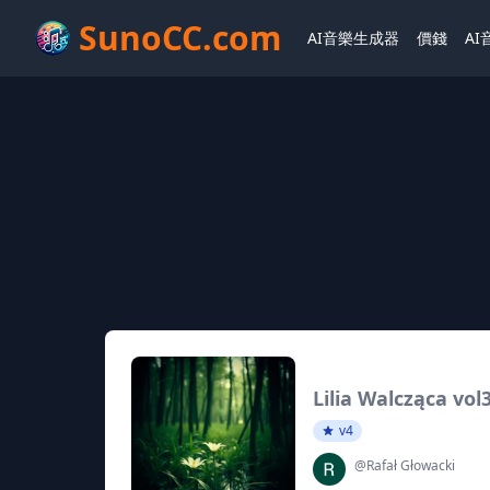
SunoCC.com
AI音樂生成器
價錢
A
Lilia Walcząca vol
v4
@Rafał Głowacki