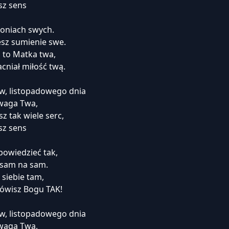
esz sens
łoniach swych.
esz sumienie swe.
 to Matka twa,
cniał miłość twą.
w, listopadowego dnia
dwaga Twa,
z tak wiele serc,
esz sens
owiedzieć tak,
 sam na sam.
 siebie tam,
mówisz Bogu TAK!
w, listopadowego dnia
dwaga Twa,