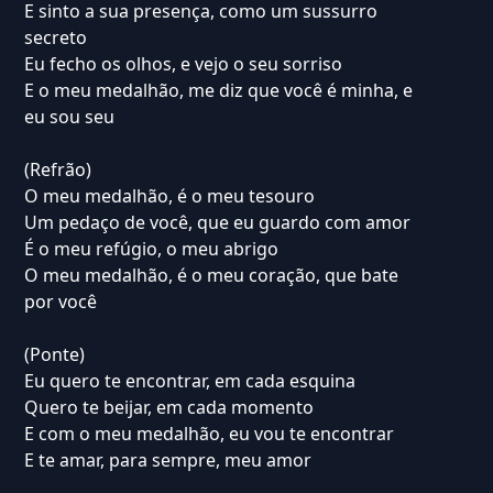
E sinto a sua presença, como um sussurro
secreto
Eu fecho os olhos, e vejo o seu sorriso
E o meu medalhão, me diz que você é minha, e
eu sou seu
(Refrão)
O meu medalhão, é o meu tesouro
Um pedaço de você, que eu guardo com amor
É o meu refúgio, o meu abrigo
O meu medalhão, é o meu coração, que bate
por você
(Ponte)
Eu quero te encontrar, em cada esquina
Quero te beijar, em cada momento
E com o meu medalhão, eu vou te encontrar
E te amar, para sempre, meu amor