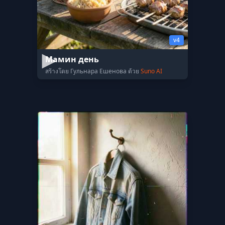
v4
Мамин день
สร้างโดย Гульнара Ешенова ด้วย
Suno AI