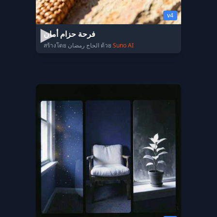
v4
فرحة حزام أمان
สร้างโดย الحاج رمضان ด้วย
Suno AI