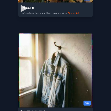
Настя
สร้างโดย Галина Пашкевич ด้วย
Suno AI
v4