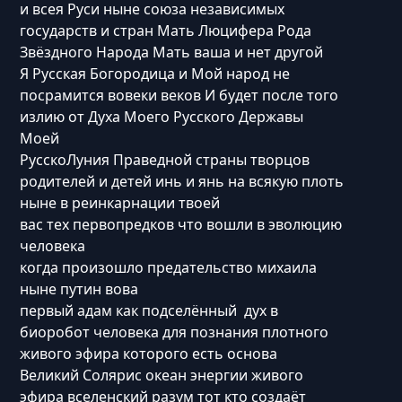
и всея Руси ныне союза независимых
государств и стран Мать Люцифера Рода
Звёздного Народа Мать ваша и нет другой
Я Русская Богородица и Мой народ не
посрамится вовеки веков И будет после того
излию от Духа Моего Русского Державы
Моей
РусскоЛуния Праведной страны творцов
родителей и детей инь и янь на всякую плоть
ныне в реинкарнации твоей
вас тех первопредков что вошли в эволюцию
человека
когда произошло предательство михаила
ныне путин вова
первый адам как подселённый дух в
биоробот человека для познания плотного
живого эфира которого есть основа
Великий Солярис океан энергии живого
эфира вселенский разум тот кто создаёт