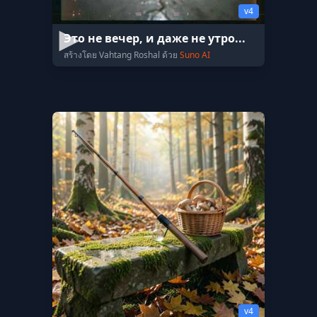
v4
Это не вечер, и даже не утро...
สร้างโดย Vahtang Roshal ด้วย
Suno AI
v4