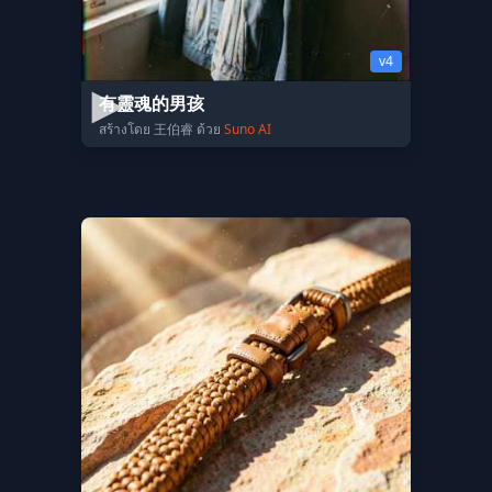
v4
有靈魂的男孩
สร้างโดย 王伯睿 ด้วย
Suno AI