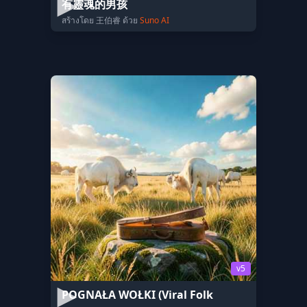
有靈魂的男孩
สร้างโดย 王伯睿 ด้วย
Suno AI
v5
POGNAŁA WOŁKI (Viral Folk