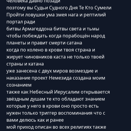
человека давно позади
поэтому вы Судьи Судного Дня Те Кто Сумели
Пройти ловушки ума змея нага и рептилий
портал ради
битвы Армагеддона битвы света и тьмы
чтобы побеждать когда порабощён народ
планеты и правит смерти сатана
когда по колено в крови твоя страна и
жирует чиновников каста не только твоей
страны и катана
уже занесена с двух миров возмездие и
наказание проект Немезида создана моим
сознанием
также как Небесный Иерусалим открывается
звёздным душам те кто обладают знанием
которые у него в крови оно просто есть
нужен только триггер воспоминания что с
вами делюсь как и ранее
мой приход описан во всех религиях также