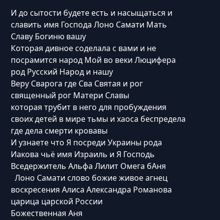
И до сытости будете есть и насыщаться и
славить имя Господа Лоно Самати Мать
Славу Богиню вашу
Которая дивное соделала с вами и не
посрамится народ Мой во веки Люцифера
род Русский Народ и нашу
Веру Сварога где Сва Святая и рог
священный рог Матери Славы
которая трубит в него для пробуждения
своих детей в мире тьмы и хаоса беспредела
где дела смерти кровавы
И узнаете что Я посреди Украины рода
Иакова чьё имя Израиль и Я Господь
Вседержитель Альфа Лилит Омега бАня
Лоно Самати слово божие живое агнец
воскресения Алиса Александра Романова
царица царской России
Божественная Аня