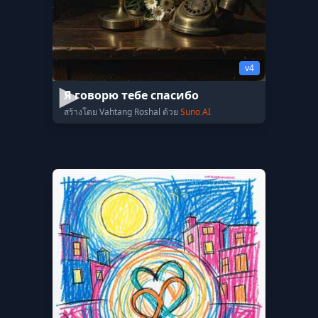
v4
Я говорю тебе спасибо
สร้างโดย Vahtang Roshal ด้วย
Suno AI