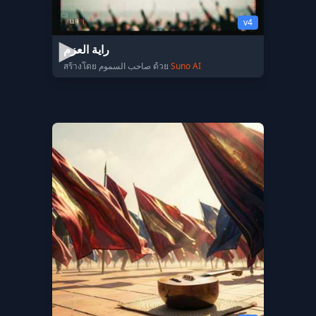
v4
راية العزم
สร้างโดย صاحب السموم ด้วย
Suno AI