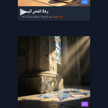
v4
زفةُ الفخرِ اليمني
สร้างโดย Moo Pop ด้วย
Suno AI
v5