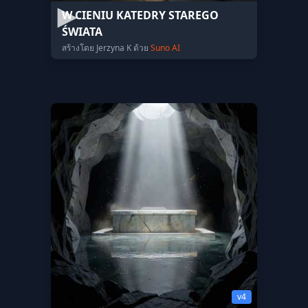
W CIENIU KATEDRY STAREGO
ŚWIATA
สร้างโดย Jerzyna K ด้วย
Suno AI
v4