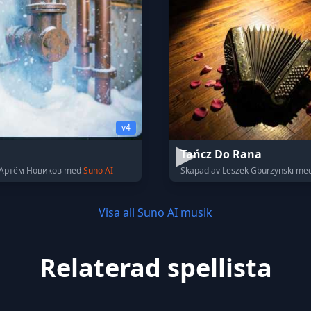
v4
Tańcz Do Rana
 Артём Новиков med
Suno AI
Skapad av Leszek Gburzynski me
Visa all Suno AI musik
Relaterad spellista