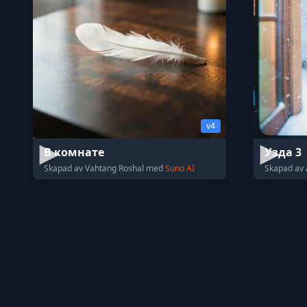
v4
В комнате
Узда 3
Skapad av Vahtang Roshal med
Suno AI
Skapad av