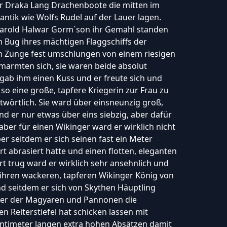
r Draka Lang Drachenboote die mitten im
lantik wie Wolfs Rudel auf der Lauer lagen.
arold Halwar Gorm´son ihr Gemahl standen
 Bug ihres mächtigen Flaggschiffs der
 Zunge fest umschlungen von einem riesigen
armten sich, sie waren beide absolut
 gab ihm einen Kuss und er freute sich und
so eine große, tapfere Kriegerin zur Frau zu
wörtlich. Sie ward über einsneunzig groß,
d er nur etwas über eins siebzig, aber dafür
 aber für einen Wikinger ward er wirklich nicht
r seitdem er sich seinen fast ein Meter
t abrasiert hatte und einen flotten, eleganten
t trug ward er wirklich sehr ansehnlich und
 ihren wackeren, tapferen Wikinger König von
d seitdem er sich von Skythen Häuptling
er der Magyaren und Pannonen die
 Reiterstiefel hat schicken lassen mit
ntimeter langen extra hohen Absätzen damit