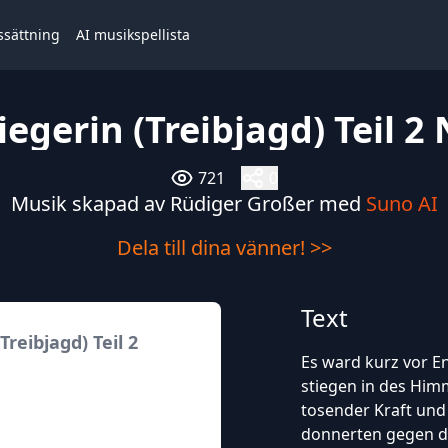
ssättning
AI musikspellista
iegerin (Treibjagd) Teil 2
721
0
Musik skapad av Rüdiger Großer med
Suno AI
Dela till dina vänner! >>
Text
Treibjagd) Teil 2
Es ward kurz vor E
stiegen in des Him
tosender Kraft und 
donnerten gegen d