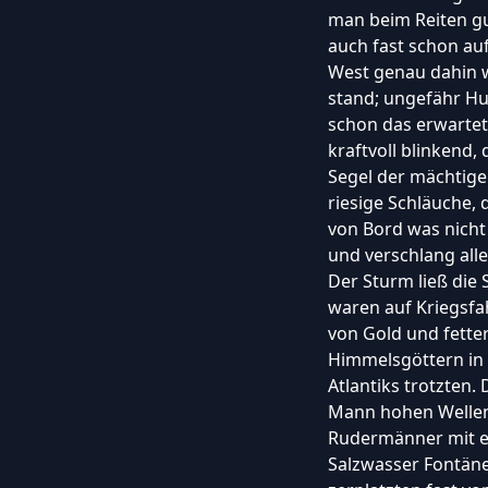
man beim Reiten gu
auch fast schon au
West genau dahin 
stand; ungefähr Hu
schon das erwartete
kraftvoll blinkend, 
Segel der mächtige
riesige Schläuche, d
von Bord was nicht 
und verschlang alle
Der Sturm ließ die 
waren auf Kriegsf
von Gold und fetter
Himmelsgöttern in 
Atlantiks trotzten.
Mann hohen Wellen,
Rudermänner mit e
Salzwasser Fontänen