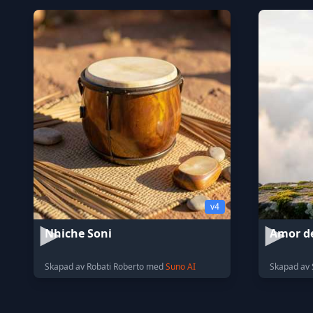
v4
Nhiche Soni
Amor d
Skapad av Robati Roberto med
Suno AI
Skapad av