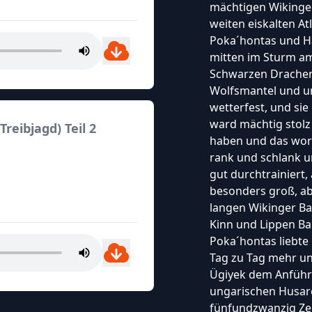
mächtigen Wikinge
weiten eiskalten At
Poka´hontas und H
mitten im Sturm am
Schwarzen Drachen
Wolfsmantel und um
wetterfest, und sie
ward mächtig stolz 
Treibjagd) Teil 2
haben und das wort
rank und schlank un
gut durchtrainiert,
besonders groß, abe
langen Wikinger Bar
Kinn und Lippen Bar
Poka´hontas liebte
Tag zu Tag mehr un
Ügiyek dem Anführ
ungarischen Husaren
fünfundzwanzig Ze