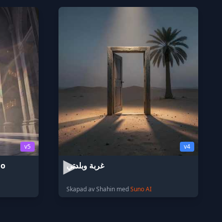
v5
v4
go
غربة وبلدتي
Skapad av Shahin med
Suno AI