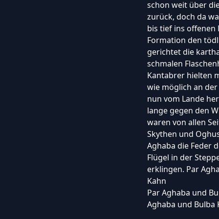
schon weit über di
zurück, doch da wa
bis tief ins offene
Formation den tödl
gerichtet die karth
schmalen Flaschenh
Kantabrer hielten m
wie möglich an der
nun vom Lande her 
lange gegen den Wi
waren von allen Se
Skythen und Oghusen
Aghaba die Feder d
Flügel in der Step
erklingen. Par Agh
Kahn
Par Aghaba und Bu
Aghaba und Bulba 