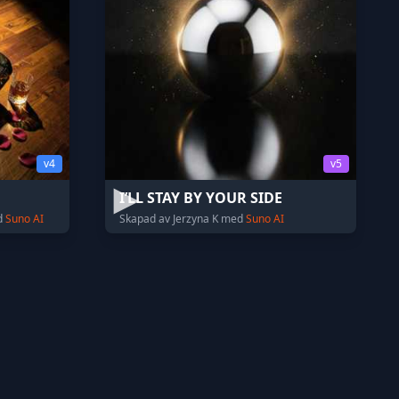
v4
v5
I’LL STAY BY YOUR SIDE
d
Suno AI
Skapad av Jerzyna K med
Suno AI