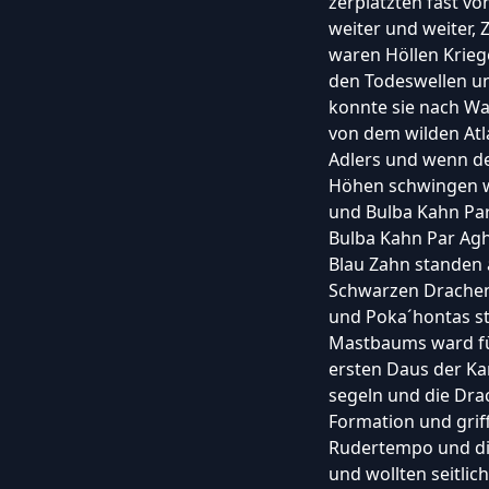
zerplatzten fast v
weiter und weiter,
waren Höllen Krieg
den Todeswellen und
konnte sie nach Wa
von dem wilden Atla
Adlers und wenn der
Höhen schwingen wi
und Bulba Kahn Pa
Bulba Kahn Par Ag
Blau Zahn standen 
Schwarzen Drachen
und Poka´hontas st
Mastbaums ward für
ersten Daus der Ka
segeln und die Dra
Formation und grif
Rudertempo und die
und wollten seitlic