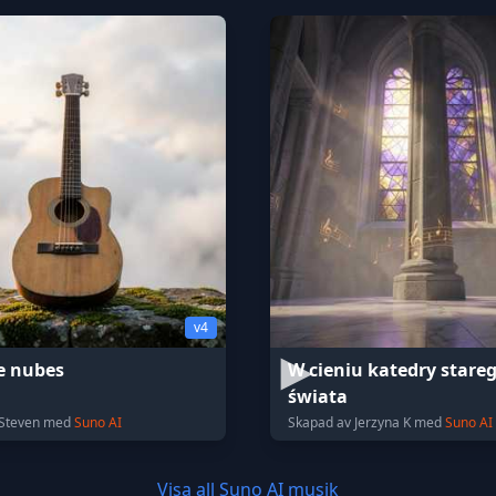
v4
e nubes
W cieniu katedry stare
świata
 Steven med
Suno AI
Skapad av Jerzyna K med
Suno AI
Visa all Suno AI musik