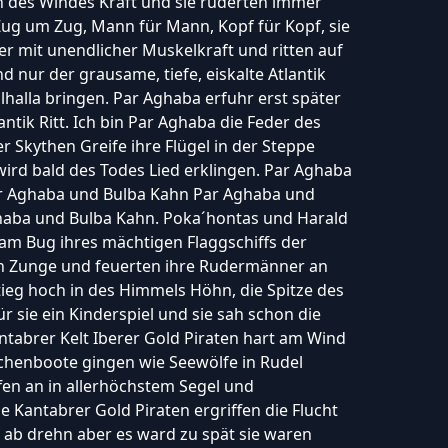
on des Windes Kraft und sie ruderten immer
 Zug um Zug, Mann für Mann, Kopf für Kopf, sie
er mit unendlicher Muskelkraft und ritten auf
 nur der grausame, tiefe, eiskalte Atlantik
lhalla bringen. Par Aghaba erfuhr erst später
ntik Ritt. Ich bin Par Aghaba die Feder des
 Skythen Greife ihre Flügel in der Steppe
rd bald des Todes Lied erklingen. Par Aghaba
r Aghaba und Bulba Kahn Par Aghaba und
haba und Bulba Kahn. Poka´hontas und Harald
am Bug ihres mächtigen Flaggschiffs der
 Zunge und feuerten ihre Rudermänner an
ieg hoch in des Himmels Höhn, die Spitze des
 sie ein Kinderspiel und sie sah schon die
ntabrer Kelt Iberer Gold Piraten hart am Wind
chenboote gingen wie Seewölfe in Rudel
fen an in allerhöchstem Segel und
 Kantabrer Gold Piraten ergriffen die Flucht
h ab drehn aber es ward zu spät sie waren