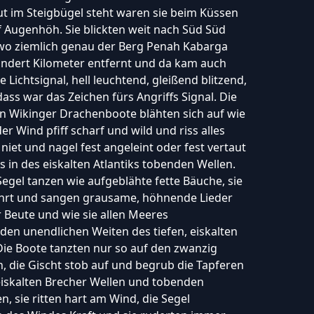
t im Steigbügel steht waren sie beim Küssen
f Augenhöh. Sie blickten weit nach Süd Süd
wo ziemlich genau der Berg Penah Kabarga
ndert Kilometer entfernt und da kam auch
 Lichtsignal, hell leuchtend, gleißend blitzend,
dass war das Zeichen fürs Angriffs Signal. Die
n Wikinger Drachenboote blähten sich auf wie
er Wind pfiff scharf und wild und riss alles
niet und nagel fest angeleint oder fest vertaut
s in des eiskalten Atlantiks tobenden Wellen.
Segel tanzen wie aufgeblähte fette Bäuche, sie
ahrt und sangen grausame, höhnende Lieder
 Beute und wie sie allen Meeres
den unendlichen Weiten des tiefen, eiskalten
 Die Boote tanzten nur so auf den zwanzig
 die Gischt stob auf und begrub die Tapferen
iskalten Brecher Wellen und tobenden
, sie ritten hart am Wind, die Segel