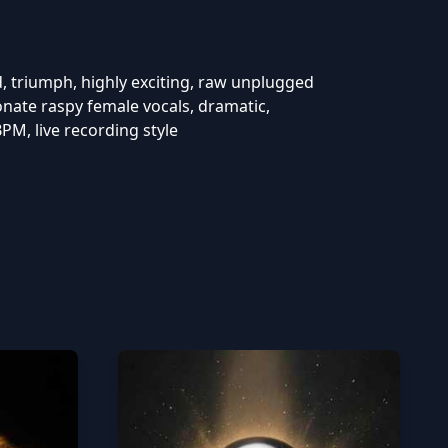
d, triumph, highly exciting, raw unplugged
nate raspy female vocals, dramatic,
PM, live recording style